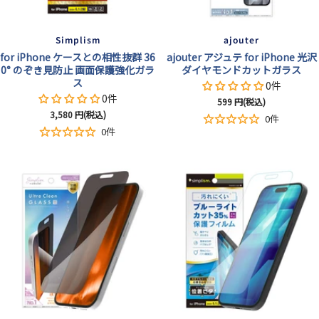
Simplism
ajouter
for iPhone ケースとの相性抜群 36
ajouter アジュテ for iPhone 光沢
0° のぞき見防止 画面保護強化ガラ
ダイヤモンドカットガラス
ス
0件
0件
セ
599
円(税込)
セ
3,580
円(税込)
ー
0件
ー
ル
0件
ル
価
価
格
格