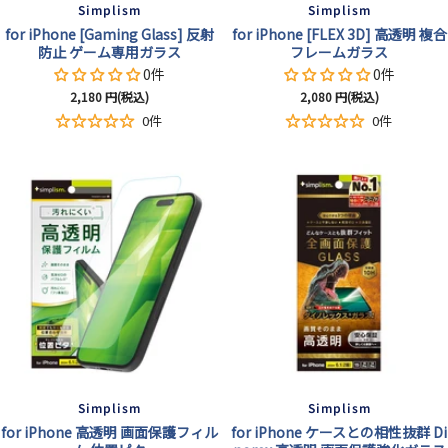
Simplism
Simplism
for iPhone [Gaming Glass] 反射
for iPhone [FLEX 3D] 高透明 複合
防止 ゲーム専用ガラス
フレームガラス
0件
0件
セ
セ
2,180
円(税込)
2,080
円(税込)
ー
ー
0件
0件
ル
ル
価
価
格
格
Simplism
Simplism
for iPhone 高透明 画面保護フィル
for iPhone ケースとの相性抜群 Di