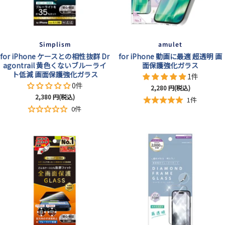
Simplism
amulet
for iPhone ケースとの相性抜群 Dr
for iPhone 動画に最適 超透明 画
agontrail 黄色くないブルーライ
面保護強化ガラス
ト低減 画面保護強化ガラス
1件
0件
セ
2,280
円(税込)
セ
2,380
円(税込)
ー
1件
ー
ル
0件
ル
価
価
格
格