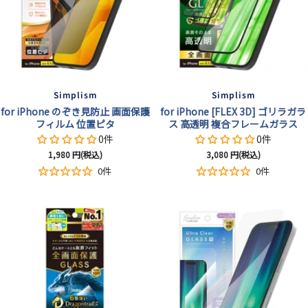
Simplism
Simplism
for iPhone のぞき見防止 画面保護
for iPhone [FLEX 3D] ゴリラガラ
フィルム 位置ピタ
ス 高透明 複合フレームガラス
0件
0件
セ
セ
1,980
円(税込)
3,080
円(税込)
ー
ー
0件
0件
ル
ル
価
価
格
格