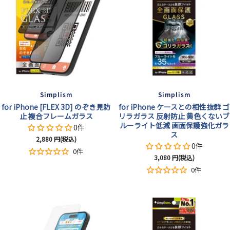
Simplism
Simplism
for iPhone [FLEX 3D] のぞき見防
for iPhone ケースとの相性抜群 ゴ
止 複合フレームガラス
リラガラス 反射防止 黄色くないブ
ルーライト低減 画面保護強化ガラ
0件
ス
セ
2,880
円(税込)
0件
ー
0件
セ
3,080
円(税込)
ル
ー
価
0件
ル
格
価
格