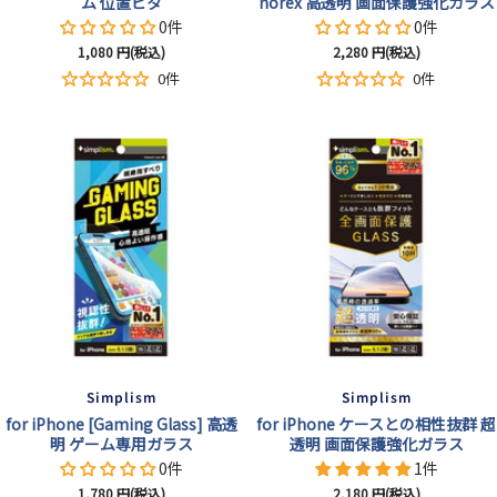
ム 位置ピタ
norex 高透明 画面保護強化ガラス
0件
0件
セ
セ
1,080
円(税込)
2,280
円(税込)
ー
ー
0件
0件
ル
ル
価
価
格
格
Simplism
Simplism
for iPhone [Gaming Glass] 高透
for iPhone ケースとの相性抜群 超
明 ゲーム専用ガラス
透明 画面保護強化ガラス
0件
1件
セ
セ
1,780
円(税込)
2,180
円(税込)