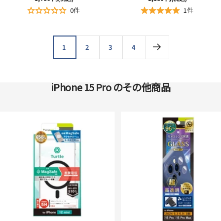
ー
ー
0件
1件
ル
ル
価
価
格
格
1
2
3
4
iPhone 15 Pro のその他商品