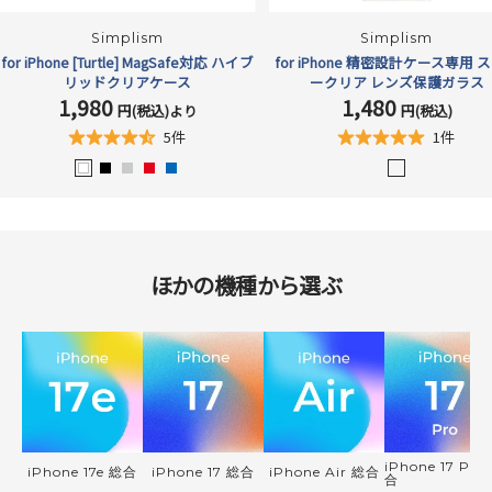
Simplism
Simplism
for iPhone [Turtle] MagSafe対応 ハイブ
for iPhone 精密設計ケース専用 
リッドクリアケース
ークリア レンズ保護ガラス
1,980
1,480
セ
セ
円(税込)より
円(税込)
ー
ー
5件
1件
ル
ル
価
価
ホ
ブ
シ
レ
ブ
ク
格
格
ワ
ラ
ル
ッ
ル
リ
イ
ッ
バ
ド
ー
ア
ト
ク
ー
/
ほかの機種から選ぶ
高
透
明
iPhone 17 Pro
iPhone 17e 総合
iPhone 17 総合
iPhone Air 総合
合