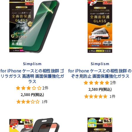
Simplism
Simplism
for iPhone ケースとの相性抜群 ゴ
for iPhone ケースとの相性抜群 の
リラガラス 高透明 画面保護強化ガ
ぞき見防止 画面保護強化ガラス
ラス
1件
1件
セ
2,580
円(税込)
セ
2,580
円(税込)
ー
1件
ー
ル
1件
ル
価
価
格
格