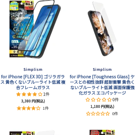
Simplism
Simplism
for iPhone [FLEX 3D] ゴリラガラ
for iPhone [Toughness Glass] ケ
ス 黄色くないブルーライト低減 複
ースとの相性抜群 超耐衝撃 黄色く
合フレームガラス
ないブルーライト低減 画面保護強
化ガラス エコパッケージ
1件
0件
セ
3,380
円(税込)
セ
1,180
円(税込)
ー
1件
ー
ル
0件
ル
価
価
格
格