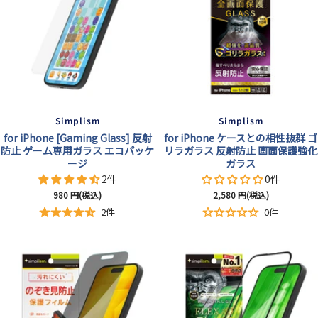
Simplism
Simplism
for iPhone [Gaming Glass] 反射
for iPhone ケースとの相性抜群 ゴ
防止 ゲーム専用ガラス エコパッケ
リラガラス 反射防止 画面保護強化
ージ
ガラス
2件
0件
セ
セ
980
円(税込)
2,580
円(税込)
ー
ー
2件
0件
ル
ル
価
価
格
格