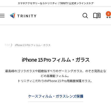
コ
スマホアクセサリーならトリニティ│TRINITY 公式オンラインストア
ン
T
テ
0
ナ
r
ン
ビ
i
ツ
ゲ
n
へ
ー
i
ス
シ
t
キ
TOP
iPhone 15 Pro フィルム・ガラス
ョ
y
ッ
ン
S
プ
iPhone 15 Pro フィルム・ガラス
t
o
最高峰のゴリラガラスや超絶指すべりのゲーミングガラス、のぞき見防止な
r
どの高機能フィルム。
e
トリニティこだわりのiPhone 15 Pro用画面保護ガラス。
ケース
フィルム・ガラス
レンズ保護