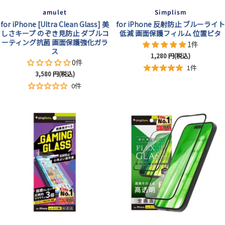
amulet
Simplism
for iPhone [Ultra Clean Glass] 美
for iPhone 反射防止 ブルーライト
しさキープ のぞき見防止 ダブルコ
低減 画面保護フィルム 位置ピタ
ーティング抗菌 画面保護強化ガラ
1件
ス
セ
1,280
円(税込)
0件
ー
1件
セ
3,580
円(税込)
ル
ー
0件
価
ル
格
価
格