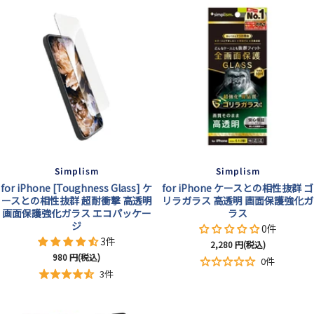
Simplism
Simplism
for iPhone [Toughness Glass] ケ
for iPhone ケースとの相性抜群 ゴ
ースとの相性抜群 超耐衝撃 高透明
リラガラス 高透明 画面保護強化ガ
画面保護強化ガラス エコパッケー
ラス
ジ
0件
3件
セ
2,280
円(税込)
セ
980
円(税込)
ー
0件
ー
ル
3件
ル
価
価
格
格