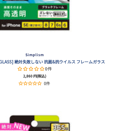
Simplism
ZERO GLASS] 絶対失敗しない 抗菌&抗ウイルス フレームガラス
0件
セ
2,860
円(税込)
ー
0件
ル
価
格