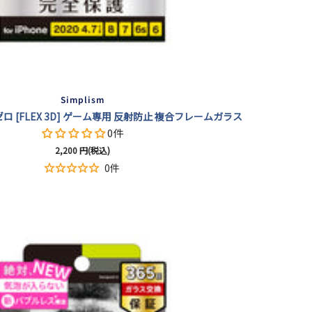
Simplism
気泡ゼロ [FLEX 3D] ゲーム専用 反射防止 複合フレームガラス
0件
セ
2,200
円(税込)
ー
0件
ル
価
格