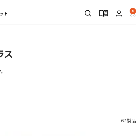
0
ット
ラス
プ。
67 製品