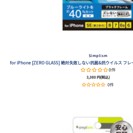
Simplism
for iPhone [ZERO GLASS] 絶対失敗しない抗菌&抗ウイルス
0件
セ
3,080
円(税込)
ー
0件
ル
価
格