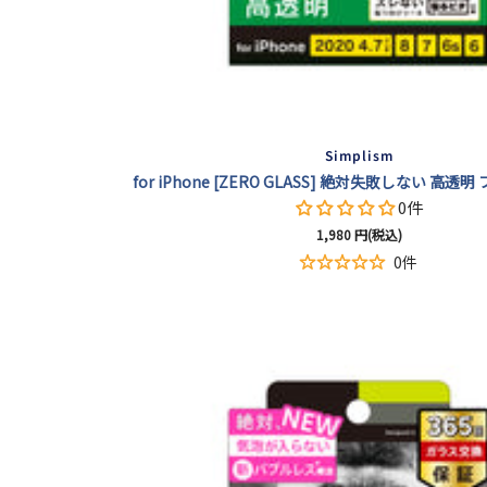
Simplism
for iPhone [ZERO GLASS] 絶対失敗しない 高
0件
セ
1,980
円(税込)
ー
0件
ル
価
格