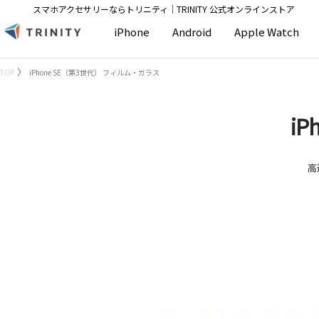
コ
スマホアクセサリーならトリニティ│TRINITY 公式オンラインストア
ン
T
iPhone
Android
Apple Watch
テ
r
ン
i
TOP
iPhone SE（第3世代） フィルム・ガラス
ツ
n
へ
i
ス
t
i
キ
y
ッ
S
プ
高
t
o
r
e