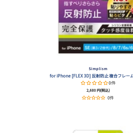
Simplism
for iPhone [FLEX 3D] 反射防止 複合フレ
0件
セ
2,680
円(税込)
ー
0件
ル
価
格