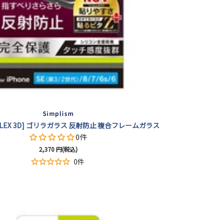
Simplism
e [FLEX 3D] ゴリラガラス 反射防止 複合フレームガラス
0件
セ
2,370
円(税込)
ー
0件
ル
価
格