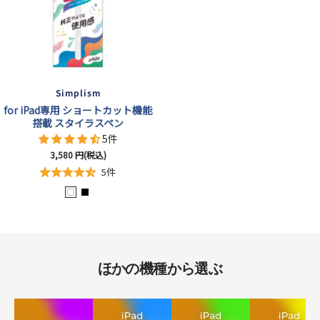
Simplism
for iPad専用 ショートカット機能
搭載 スタイラスペン
5件
セ
3,580
円(税込)
ー
5件
ル
ホ
ブ
価
格
ワ
ラ
イ
ッ
ト
ク
ほかの機種から選ぶ