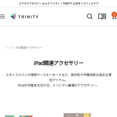
コ
スマホアクセサリーならトリニティ│TRINITY 公式オンラインストア
ン
T
テ
0
ナ
r
ン
ビ
i
ツ
ゲ
n
へ
ー
i
ス
シ
t
キ
TOP
iPad関連アクセサリー
ョ
y
ッ
ン
S
プ
iPad関連アクセサリー
t
o
スタイラスペンや専用ケースキーボードなど、操作性や作業効率を高める便
r
利アイテム。
e
iPadの可能性を広げる、トリニティ厳選のアクセサリー。