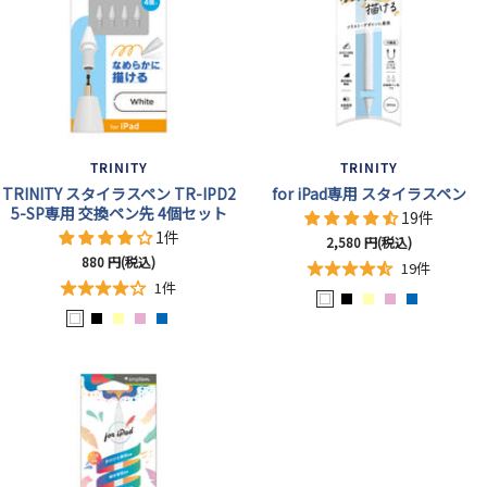
TRINITY
TRINITY
TRINITY スタイラスペン TR-IPD2
for iPad専用 スタイラスペン
5-SP専用 交換ペン先 4個セット
19件
1件
セ
2,580
円(税込)
セ
880
円(税込)
ー
19件
ー
ル
1件
ル
ホ
ブ
イ
ピ
ブ
価
ホ
ブ
イ
ピ
ブ
価
格
ワ
ラ
エ
ン
ル
格
ワ
ラ
エ
ン
ル
イ
ッ
ロ
ク
ー
イ
ッ
ロ
ク
ー
ト
ク
ー
ト
ク
ー