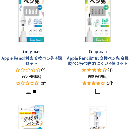
Simplism
Simplism
Apple Pencil対応 交換ペン先 4個
Apple Pencil対応 交換ペン先 金属
セット
製ペン先で削れにくい 4個セット
0件
2件
セ
セ
980
円(税込)
980
円(税込)
ー
ー
0件
2件
ル
ル
ホ
ブ
ク
価
価
格
格
ワ
ラ
リ
イ
ッ
ア
ト
ク