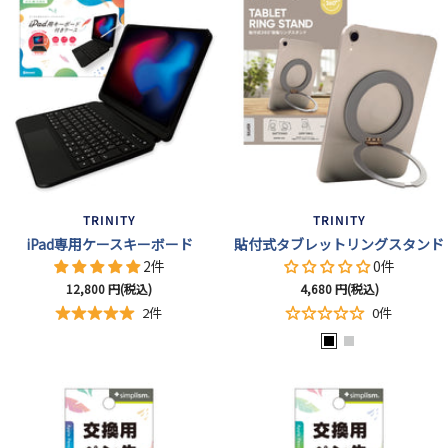
TRINITY
TRINITY
iPad専用ケースキーボード
貼付式タブレットリングスタンド
2件
0件
セ
セ
12,800
円(税込)
4,680
円(税込)
ー
ー
2件
0件
ル
ル
ブ
シ
価
価
格
格
ラ
ル
ッ
バ
ク
ー