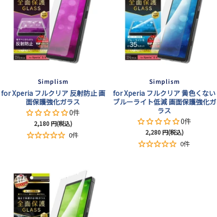
Simplism
Simplism
for Xperia フルクリア 反射防止 画
for Xperia フルクリア 黄色くない
面保護強化ガラス
ブルーライト低減 画面保護強化ガ
ラス
0件
0件
セ
2,180
円(税込)
セ
2,280
円(税込)
ー
0件
ー
ル
0件
ル
価
価
格
格