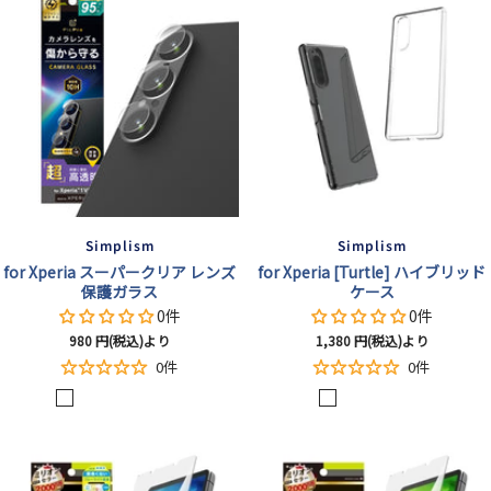
Simplism
Simplism
for Xperia スーパークリア レンズ
for Xperia [Turtle] ハイブリッド
保護ガラス
ケース
0件
0件
セ
セ
980
円(税込)より
1,380
円(税込)より
ー
ー
0件
0件
ル
ル
ク
ク
ク
ク
ク
光
ク
ブ
グ
ブ
レ
価
価
格
格
リ
リ
リ
リ
リ
沢
リ
ル
リ
ラ
ッ
ア
ア
ア
ア
ア
ア
ー
ー
ッ
ド
/
/
/
/
ン
ク