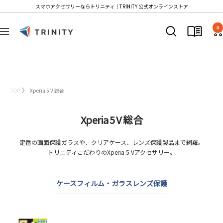
コ
スマホアクセサリーならトリニティ│TRINITY 公式オンラインストア
ン
T
テ
0
ナ
r
ン
ビ
i
ツ
ゲ
n
へ
ー
i
ス
シ
t
キ
TOP
Xperia 5 V 総合
ョ
y
ッ
ン
S
プ
Xperia 5 V 総合
t
o
定番の画面保護ガラスや、クリアケース、レンズ保護製品まで網羅。
r
トリニティこだわりのXperia 5 Vアクセサリー。
e
ケース
フィルム・ガラス
レンズ保護