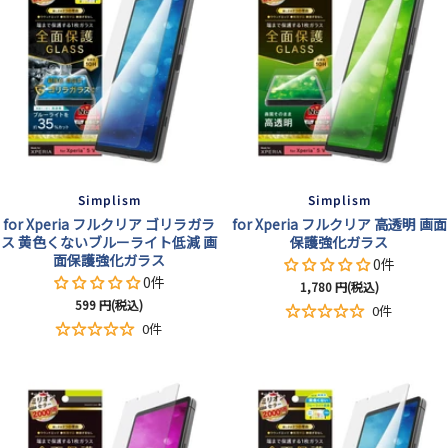
超
透
高
光
透
明
透
沢
明
明
Simplism
Simplism
for Xperia フルクリア ゴリラガラ
for Xperia フルクリア 高透明 画面
ス 黄色くないブルーライト低減 画
保護強化ガラス
面保護強化ガラス
0件
0件
セ
1,780
円(税込)
セ
599
円(税込)
ー
0件
ー
ル
0件
ル
価
価
格
格