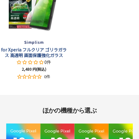
Simplism
for Xperia フルクリア ゴリラガラ
ス 高透明 画面保護強化ガラス
0件
セ
2,480
円(税込)
ー
0件
ル
価
格
ほかの機種から選ぶ