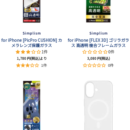
Simplism
Simplism
for iPhone [PicPro CUSHION] カ
for iPhone [FLEX 3D] ゴリラガラ
メラレンズ保護ガラス
ス 高透明 複合フレームガラス
1件
0件
セ
セ
1,780
円(税込)より
3,080
円(税込)
ー
ー
1件
0件
ル
ル
価
価
格
格