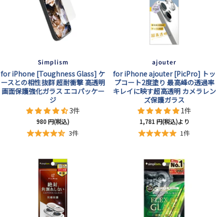
Simplism
ajouter
for iPhone [Toughness Glass] ケ
for iPhone ajouter [PicPro] トッ
ースとの相性抜群 超耐衝撃 高透明
プコート2度塗り 最高峰の透過率
画面保護強化ガラス エコパッケー
キレイに映す超高透明 カメラレン
ジ
ズ保護ガラス
3件
1件
セ
セ
980
円(税込)
1,781
円(税込)より
ー
ー
3件
1件
ル
ル
価
価
格
格