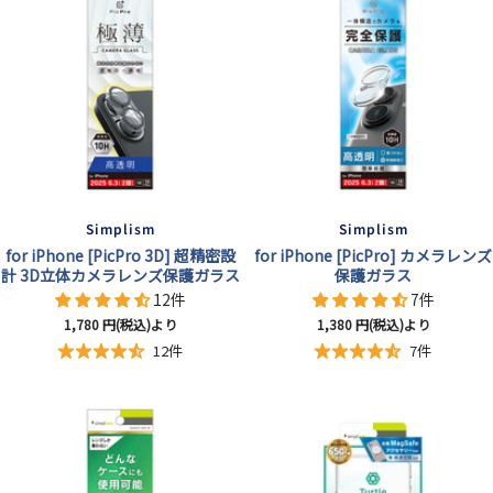
Simplism
Simplism
for iPhone [PicPro 3D] 超精密設
for iPhone [PicPro] カメラレンズ
計 3D立体カメラレンズ保護ガラス
保護ガラス
12件
7件
セ
セ
1,780
円(税込)より
1,380
円(税込)より
ー
ー
12件
7件
ル
ル
価
価
格
格