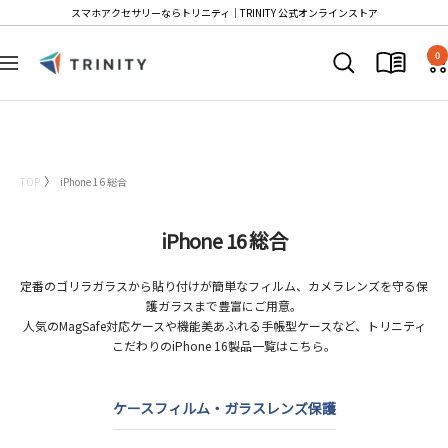
コ
スマホアクセサリーならトリニティ│TRINITY 公式オンラインストア
ン
T
テ
0
ナ
r
ン
ビ
i
ツ
ゲ
n
へ
ー
i
ス
シ
t
キ
TOP
iPhone 16 総合
ョ
y
ッ
ン
S
プ
iPhone 16 総合
t
o
定番のゴリラガラスから貼り付けが簡単なフィルム、カメラレンズを守る保
r
護ガラスまで豊富にご用意。
e
人気のMagSafe対応ケースや機能美あふれる手帳型ケースなど、トリニティ
こだわりのiPhone 16製品一覧はこちら。
ケース
フィルム・ガラス
レンズ保護