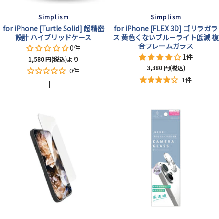
Simplism
Simplism
for iPhone [Turtle Solid] 超精密
for iPhone [FLEX 3D] ゴリラガラ
設計 ハイブリッドケース
ス 黄色くないブルーライト低減 複
合フレームガラス
0件
1件
セ
1,580
円(税込)より
セ
3,380
円(税込)
ー
0件
ー
ル
1件
ク
ル
価
価
格
リ
格
ア