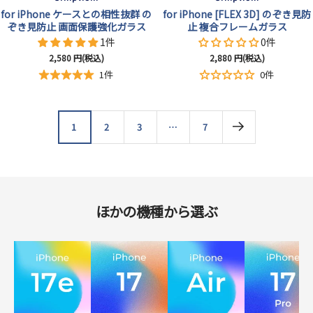
for iPhone ケースとの相性抜群 の
for iPhone [FLEX 3D] のぞき見防
ぞき見防止 画面保護強化ガラス
止 複合フレームガラス
1件
0件
セ
セ
2,580
円(税込)
2,880
円(税込)
ー
ー
1件
0件
ル
ル
価
価
格
格
1
2
3
…
7
ほかの機種から選ぶ