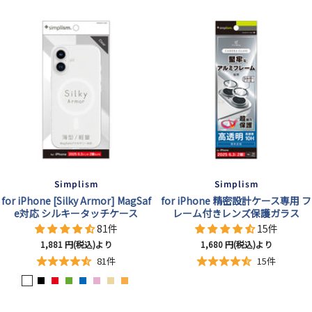
Simplism
Simplism
for iPhone [Silky Armor] MagSaf
for iPhone 精密設計ケース専用 フ
e対応 シルキータッチケース
レーム付きレンズ保護ガラス
81件
15件
セ
セ
1,881
円(税込)より
1,680
円(税込)より
ー
ー
81件
15件
ル
ル
マ
マ
マ
マ
マ
マ
マ
マ
価
価
格
格
ッ
ッ
ッ
ッ
ッ
ッ
ッ
ッ