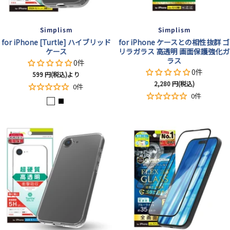
Simplism
Simplism
for iPhone [Turtle] ハイブリッド
for iPhone ケースとの相性抜群 ゴ
ケース
リラガラス 高透明 画面保護強化ガ
ラス
0件
0件
セ
599
円(税込)より
セ
2,280
円(税込)
ー
0件
ー
ル
0件
ク
ブ
ル
価
価
格
リ
ラ
格
ア
ッ
ク