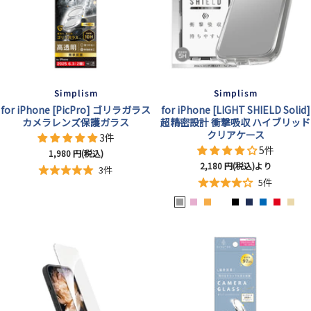
Simplism
Simplism
for iPhone [PicPro] ゴリラガラス
for iPhone [LIGHT SHIELD Solid]
カメラレンズ保護ガラス
超精密設計 衝撃吸収 ハイブリッド
クリアケース
3件
5件
セ
1,980
円(税込)
セ
2,180
円(税込)より
ー
3件
ー
ル
5件
ル
価
ア
ピ
オ
ク
ブ
ネ
ブ
レ
ベ
価
格
格
ッ
ン
レ
リ
ラ
イ
ル
ッ
ー
シ
ク
ン
ア
ッ
ビ
ー
ド
ジ
ュ
ジ
ク
ー
ュ
グ
レ
ー