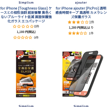
Simplism
ajouter
for iPhone [Toughness Glass] ケ
for iPhone ajouter [PicPro] 透明
ースとの相性抜群 超耐衝撃 黄色く
感長時間キープ 高透明 カメラレン
ないブルーライト低減 画面保護強
ズ保護ガラス
化ガラス エコパッケージ
1件
0件
セ
1,280
円(税込)より
セ
1,180
円(税込)
ー
1件
ー
ル
0件
ル
価
価
格
格
Simplism
Simplism