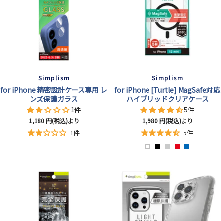
Simplism
Simplism
for iPhone 精密設計ケース専用 レ
for iPhone [Turtle] MagSafe対応
ンズ保護ガラス
ハイブリッドクリアケース
1件
5件
セ
セ
1,180
円(税込)より
1,980
円(税込)より
ー
ー
1件
5件
ル
ル
ホ
ブ
シ
レ
ブ
価
価
格
格
ワ
ラ
ル
ッ
ル
イ
ッ
バ
ド
ー
ト
ク
ー