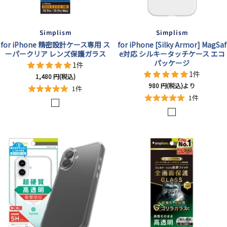
Simplism
Simplism
for iPhone 精密設計ケース専用 ス
for iPhone [Silky Armor] MagSaf
ーパークリア レンズ保護ガラス
e対応 シルキータッチケース エコ
パッケージ
1件
1件
セ
1,480
円(税込)
セ
980
円(税込)より
ー
1件
ー
ル
1件
ク
ル
価
マ
価
格
リ
格
ッ
ア
ト
/
ク
高
リ
透
ア
明