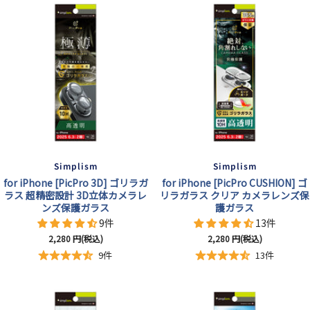
ト
ト
ト
ト
ト
ト
ト
ト
ク
ク
ク
ク
ク
ク
ク
ク
リ
リ
リ
リ
リ
リ
リ
リ
ア
ア
ア
ア
ア
ア
ア
ア
ブ
レ
グ
ブ
ピ
ベ
オ
ラ
ッ
リ
ル
ン
ー
レ
ッ
ド
ー
ー
ク
ジ
ン
ク
ン
ュ
ジ
Simplism
Simplism
for iPhone [PicPro 3D] ゴリラガ
for iPhone [PicPro CUSHION] ゴ
ラス 超精密設計 3D立体カメラレ
リラガラス クリア カメラレンズ保
ンズ保護ガラス
護ガラス
9件
13件
セ
セ
2,280
円(税込)
2,280
円(税込)
ー
ー
9件
13件
ル
ル
価
価
格
格