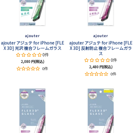
ajouter
ajouter
ajouter アジュテ for iPhone [FLE
ajouter アジュテ for iPhone [FLE
X 3D] 光沢 複合フレームガラス
X 3D] 反射防止 複合フレームガラ
ス
0件
0件
セ
2,080
円(税込)
セ
2,480
円(税込)
ー
0件
ー
ル
0件
ル
価
価
格
格