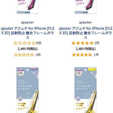
ajouter
ajouter
ajouter アジュテ for iPhone [FLE
ajouter アジュテ for iPhone [FLE
X 3D] 反射防止 複合フレームガラ
X 3D] 反射防止 複合フレームガラ
ス
ス
0件
1件
セ
セ
2,480
円(税込)
2,480
円(税込)
ー
ー
0件
1件
ル
ル
価
価
格
格