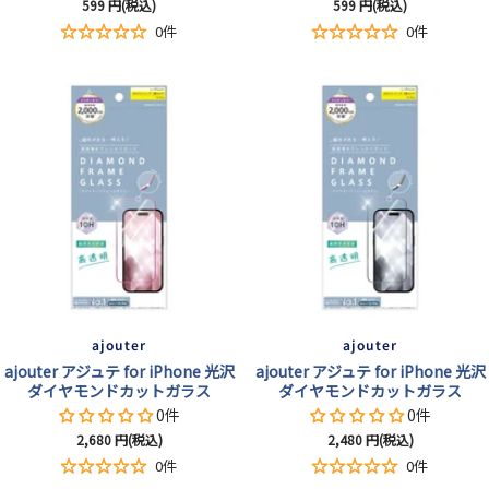
セ
セ
599
円(税込)
599
円(税込)
ー
ー
0件
0件
ル
ル
価
価
格
格
ajouter
ajouter
ajouter アジュテ for iPhone 光沢
ajouter アジュテ for iPhone 光沢
ダイヤモンドカットガラス
ダイヤモンドカットガラス
0件
0件
セ
セ
2,680
円(税込)
2,480
円(税込)
ー
ー
0件
0件
ル
ル