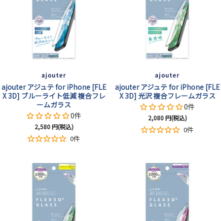
沢
ajouter
ajouter
ajouter アジュテ for iPhone [FLE
ajouter アジュテ for iPhone [FLE
X 3D] ブルーライト低減 複合フレ
X 3D] 光沢 複合フレームガラス
ームガラス
0件
0件
セ
2,080
円(税込)
セ
2,580
円(税込)
ー
0件
ー
ル
0件
ル
価
価
格
格