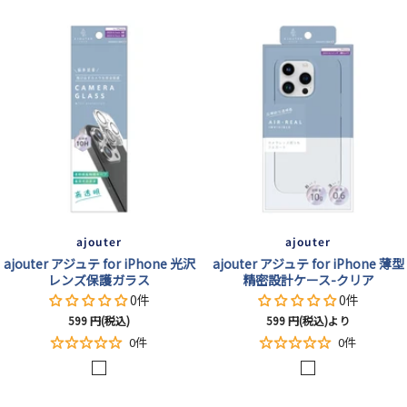
価
価
格
格
ajouter
ajouter
ajouter アジュテ for iPhone 光沢
ajouter アジュテ for iPhone 薄型
レンズ保護ガラス
精密設計ケース-クリア
0件
0件
セ
セ
599
円(税込)
599
円(税込)より
ー
ー
0件
0件
ル
ル
ク
ク
価
価
格
格
リ
リ