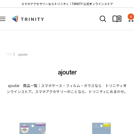
コ
スマホアクセサリーならトリニティ│TRINITY 公式オンラインストア
ン
T
テ
0
ナ
r
ン
ビ
i
ツ
ゲ
n
へ
ー
i
ス
シ
t
キ
TOP
ajouter
ョ
y
ッ
ン
S
プ
ajouter
t
o
ajouter 商品一覧｜スマホケース・フィルム・ガラスなら トリニティオ
r
ンラインストア。スマホアクセサリーのことなら、トリニティにおまかせ。
e