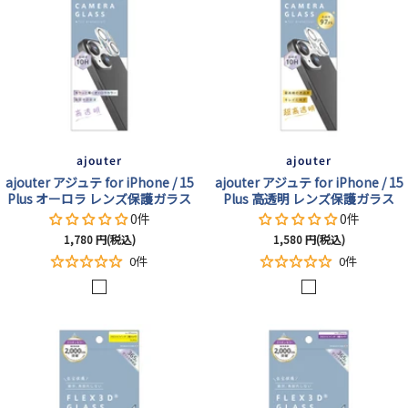
沢
ajouter
ajouter
ajouter アジュテ for iPhone / 15
ajouter アジュテ for iPhone / 15
Plus オーロラ レンズ保護ガラス
Plus 高透明 レンズ保護ガラス
0件
0件
セ
セ
1,780
円(税込)
1,580
円(税込)
ー
ー
0件
0件
ル
ル
オ
ク
価
価
格
格
ー
リ
ロ
ア
ラ
/
/
光
光
沢