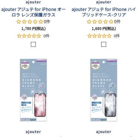
ajouter
ajouter
ajouter アジュテ for iPhone オー
ajouter アジュテ for iPhone ハイ
ロラ レンズ保護ガラス
ブリッドケース-クリア
0件
0件
セ
セ
1,780
円(税込)
1,680
円(税込)
ー
ー
0件
0件
ル
ル
ク
ク
価
価
格
格
リ
リ
ア
ア
/
光
沢
ajouter
ajouter