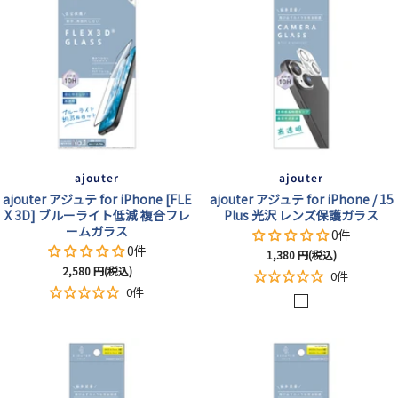
ajouter
ajouter
ajouter アジュテ for iPhone [FLE
ajouter アジュテ for iPhone / 15
X 3D] ブルーライト低減 複合フレ
Plus 光沢 レンズ保護ガラス
ームガラス
0件
0件
セ
1,380
円(税込)
セ
2,580
円(税込)
ー
0件
ー
ル
0件
ル
ク
価
価
格
リ
格
ア
/
光