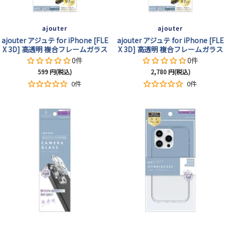
ajouter
ajouter
ajouter アジュテ for iPhone [FLE
ajouter アジュテ for iPhone [FLE
X 3D] 高透明 複合フレームガラス
X 3D] 高透明 複合フレームガラス
0件
0件
セ
セ
599
円(税込)
2,780
円(税込)
ー
ー
0件
0件
ル
ル
価
価
格
格