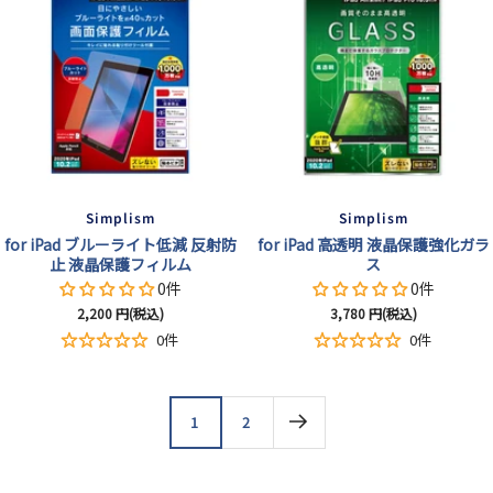
Simplism
Simplism
for iPad ブルーライト低減 反射防
for iPad 高透明 液晶保護強化ガラ
止 液晶保護フィルム
ス
0件
0件
セ
セ
2,200
円(税込)
3,780
円(税込)
ー
ー
0件
0件
ル
ル
価
価
格
格
1
2