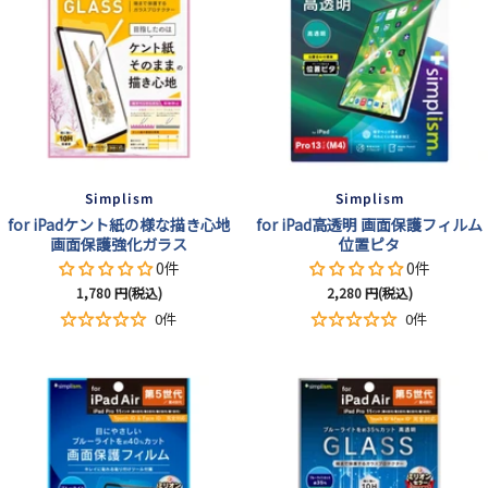
Simplism
Simplism
for iPadケント紙の様な描き心地
for iPad高透明 画面保護フィルム
画面保護強化ガラス
位置ピタ
0件
0件
セ
セ
1,780
円(税込)
2,280
円(税込)
ー
ー
0件
0件
ル
ル
価
価
格
格