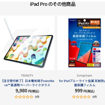
iPad Pro のその他商品
TRINITY
Simplism
【注文受付終了】日本電気硝子nanoWa
for iPadブルーライト低減 反射防
ve™ 高透明ペーパーライクガラス
面保護フィルム
9,980
999
セ
セ
円(税込)
円(税込)
ー
ー
0件
0件
ル
ル
価
価