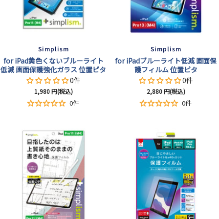
Simplism
Simplism
for iPad黄色くないブルーライト
for iPadブルーライト低減 画面保
低減 画面保護強化ガラス 位置ピタ
護フィルム 位置ピタ
0件
0件
セ
セ
1,980
円(税込)
2,880
円(税込)
ー
ー
0件
0件
ル
ル
価
価
格
格