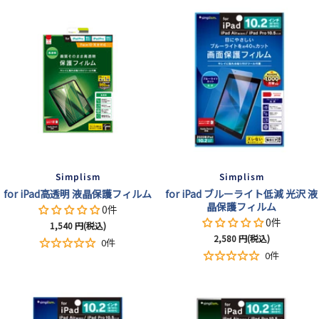
格
格
Simplism
Simplism
for iPad高透明 液晶保護フィルム
for iPad ブルーライト低減 光沢 液
晶保護フィルム
0件
0件
セ
1,540
円(税込)
セ
2,580
円(税込)
ー
0件
ー
ル
0件
ル
価
価
格
格