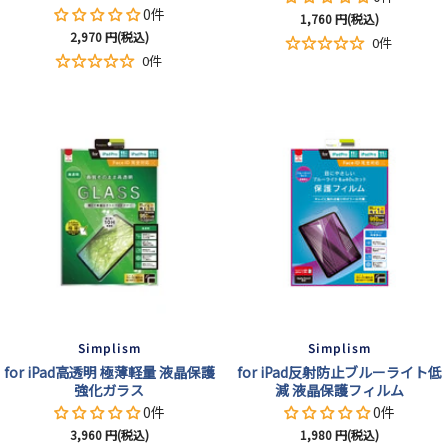
0件
セ
1,760
円(税込)
セ
2,970
円(税込)
ー
0件
ー
ル
0件
ル
価
価
格
格
Simplism
Simplism
for iPad高透明 極薄軽量 液晶保護
for iPad反射防止ブルーライト低
強化ガラス
減 液晶保護フィルム
0件
0件
セ
セ
3,960
円(税込)
1,980
円(税込)