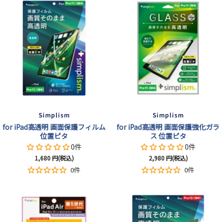
Simplism
Simplism
for iPad高透明 画面保護フィルム
for iPad高透明 画面保護強化ガラ
位置ピタ
ス 位置ピタ
0件
0件
セ
セ
1,680
円(税込)
2,980
円(税込)
ー
ー
0件
0件
ル
ル
価
価
格
格