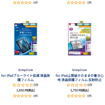
ー
ー
0件
0件
ル
ル
価
価
格
格
Simplism
Simplism
for iPadブルーライト低減 液晶保
for iPad上質紙そのままの書き心
護フィルム
地 液晶保護フィルム 反射防止
0件
0件
セ
セ
1,650
円(税込)
2,750
円(税込)
ー
ー
0件
0件
ル
ル
価
価