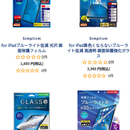
Simplism
Simplism
for iPadブルーライト低減 光沢 画
for iPad黄色くならないブルーラ
面保護フィルム
イト低減 高透明 画面保護強化ガラ
ス
0件
0件
セ
1,680
円(税込)
セ
3,980
円(税込)
ー
0件
ー
ル
0件
ル
価
価
格
格