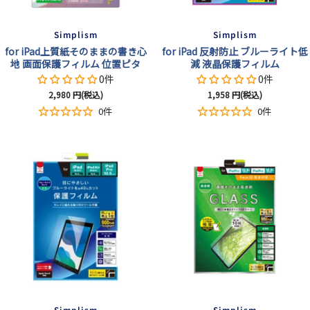
Simplism
Simplism
for iPad上質紙そのままの書き心
for iPad 反射防止 ブルーライト低
地 画面保護フィルム 位置ピタ
減 液晶保護フィルム
0件
0件
セ
セ
2,980
円(税込)
1,958
円(税込)
ー
ー
0件
0件
ル
ル
価
価
格
格
Simplism
Simplism