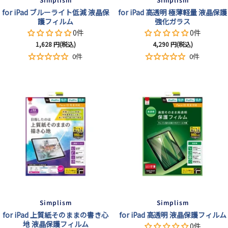
for iPad ブルーライト低減 液晶保
for iPad 高透明 極薄軽量 液晶保護
護フィルム
強化ガラス
0件
0件
セ
セ
1,628
円(税込)
4,290
円(税込)
ー
ー
0件
0件
ル
ル
価
価
格
格
Simplism
Simplism
for iPad 上質紙そのままの書き心
for iPad 高透明 液晶保護フィルム
地 液晶保護フィルム
0件