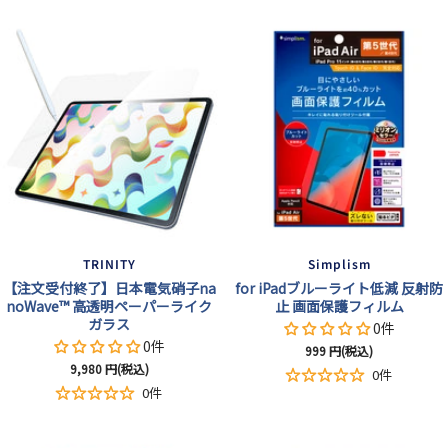
TRINITY
Simplism
【注文受付終了】日本電気硝子na
for iPadブルーライト低減 反射防
noWave™ 高透明ペーパーライク
止 画面保護フィルム
ガラス
0件
0件
セ
999
円(税込)
セ
9,980
円(税込)
ー
0件
ー
ル
0件
ル
価
価
格
格