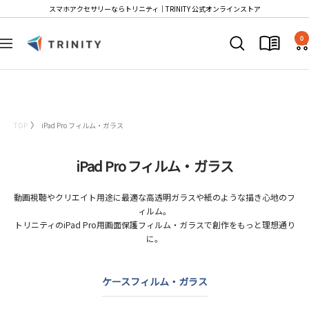
コ
スマホアクセサリーならトリニティ│TRINITY 公式オンラインストア
ン
T
テ
0
ナ
r
ン
ビ
i
ツ
ゲ
n
へ
ー
i
ス
シ
t
キ
TOP
iPad Pro フィルム・ガラス
ョ
y
ッ
ン
S
プ
iPad Pro フィルム・ガラス
t
o
動画視聴やクリエイト用途に最適な高透明ガラスや紙のような描き心地のフ
r
ィルム。
e
トリニティのiPad Pro用画面保護フィルム・ガラスで創作をもっと理想通り
に。
ケース
フィルム・ガラス