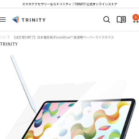
コ
スマホアクセサリーならトリニティ│TRINITY 公式オンラインストア
ン
Trinity
テ
0
ナ
Store
ン
ビ
ツ
ゲ
TOP
【注文受付終了】日本電気硝子nanoWave™ 高透明ペーパーライクガラス
へ
ー
TRINITY
ス
シ
キ
ョ
ッ
ン
プ