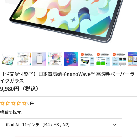
【注文受付終了】日本電気硝子nanoWave™ 高透明ペーパーラ
イクガラス
セ
9,980円（税込）
ー
0件
ル
価
機種で探す:
格
iPad Air 11インチ（M4 / M3 / M2）