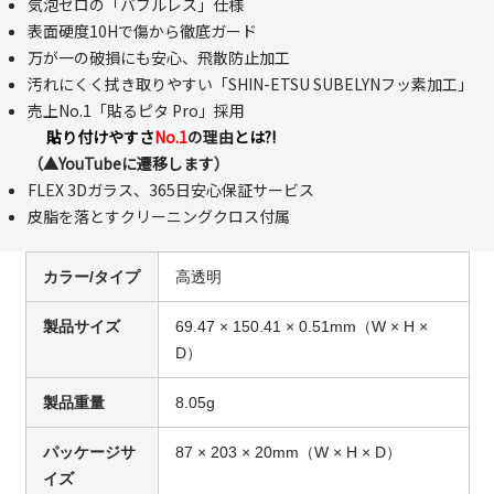
気泡ゼロの「バブルレス」仕様
表面硬度10Hで傷から徹底ガード
万が一の破損にも安心、飛散防止加工
汚れにくく拭き取りやすい「SHIN-ETSU SUBELYNフッ素加工」
売上No.1「貼るピタ Pro」採用
貼り付けやすさ
No.1
の理由
とは?!
（▲YouTubeに遷移します）
FLEX 3Dガラス、365日安心保証サービス
皮脂を落とすクリーニングクロス付属
カラー/タイプ
高透明
製品サイズ
69.47 × 150.41 × 0.51mm（W × H ×
D）
製品重量
8.05g
パッケージサ
87 × 203 × 20mm（W × H × D）
イズ