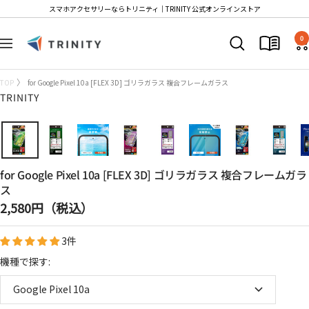
コ
スマホアクセサリーならトリニティ│TRINITY 公式オンラインストア
ン
Trinity
テ
0
ナ
Store
ン
ビ
ツ
ゲ
TOP
for Google Pixel 10a [FLEX 3D] ゴリラガラス 複合フレームガラス
へ
ー
TRINITY
ス
シ
キ
ョ
ッ
ン
プ
for Google Pixel 10a [FLEX 3D] ゴリラガラス 複合フレームガラ
ス
セ
2,580円（税込）
ー
3件
ル
価
機種で探す:
格
Google Pixel 10a