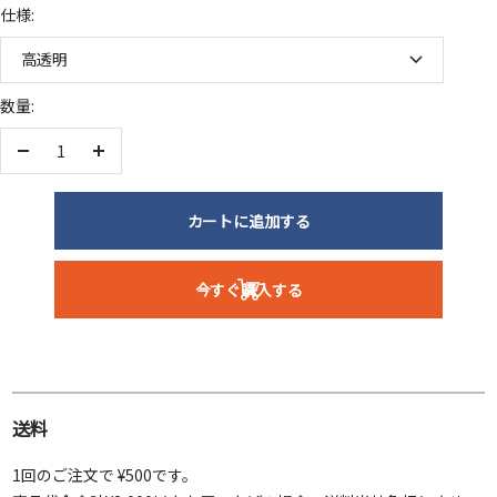
仕様:
高透明
数量:
数
数
量
量
を
を
カートに追加する
減
増
ら
や
今すぐ購入する
す
す
送料
1回のご注文で ¥500です。