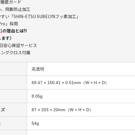
ら徹底ガード
心、飛散防止加工
「SHIN-ETSU SUBELYNフッ素加工」
Pro」採用
.1
の理由
とは?!
します）
65日安心保証サービス
ニングクロス付属
高透明
69.47 × 150.41 × 0.51mm（W × H × D）
8.05g
イズ
87 × 203 × 20mm（W × H × D）
量
54g