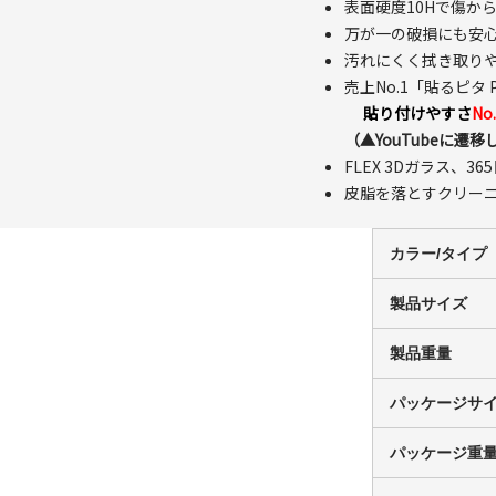
表面硬度10Hで傷か
万が一の破損にも安
汚れにくく拭き取りやすい
売上No.1「貼るピタ 
貼り付けやすさ
No
（▲YouTubeに遷移
FLEX 3Dガラス、3
皮脂を落とすクリー
カラー/タイプ
製品サイズ
製品重量
パッケージサ
パッケージ重