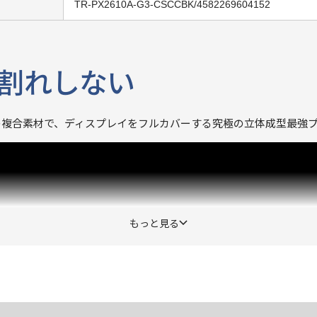
TR-PX2610A-G3-CSCCBK/4582269604152
割れしない
の複合素材で、ディスプレイをフルカバーする究極の立体成型最強
もっと見る