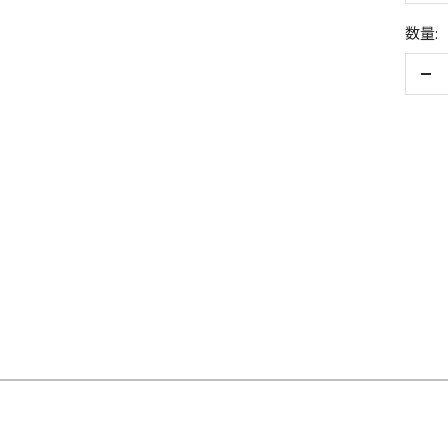
数量:
数
量
を
減
ら
す