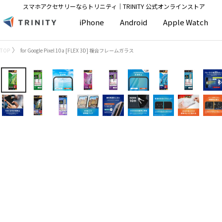
コ
スマホアクセサリーならトリニティ│TRINITY 公式オンラインストア
ン
Trinity
iPhone
Android
Apple Watch
テ
Store
ン
TOP
for Google Pixel 10a [FLEX 3D] 複合フレームガラス
ツ
へ
ス
キ
ッ
プ