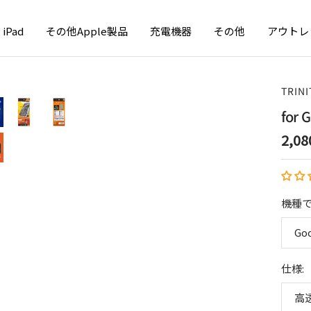
iPad
その他Apple製品
充電機器
その他
アウトレ
TRINI
for
セ
2,
ー
ル
価
機種で
格
Goo
仕様:
高