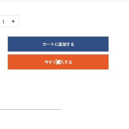
数
量
を
カートに追加する
増
や
す
今すぐ購入する