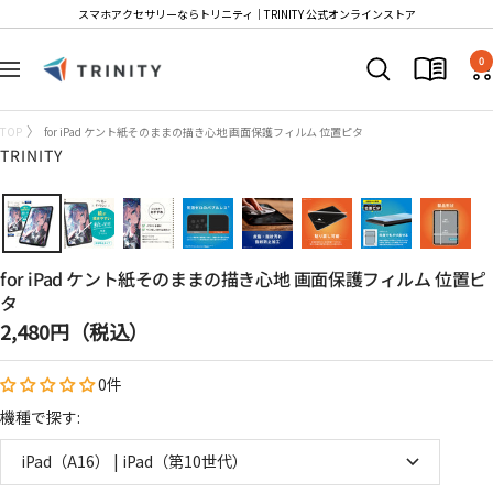
コ
スマホアクセサリーならトリニティ│TRINITY 公式オンラインストア
ン
Trinity
テ
0
ナ
Store
ン
ビ
ツ
ゲ
TOP
for iPad ケント紙そのままの描き心地 画面保護フィルム 位置ピタ
へ
ー
TRINITY
ス
シ
キ
ョ
ッ
ン
プ
for iPad ケント紙そのままの描き心地 画面保護フィルム 位置ピ
タ
セ
2,480円（税込）
ー
0件
ル
価
機種で探す:
格
iPad（A16） | iPad（第10世代）