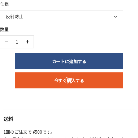
仕様:
反射防止
数量:
数
数
量
量
を
を
カートに追加する
減
増
ら
や
今すぐ購入する
す
す
送料
1回のご注文で ¥500です。