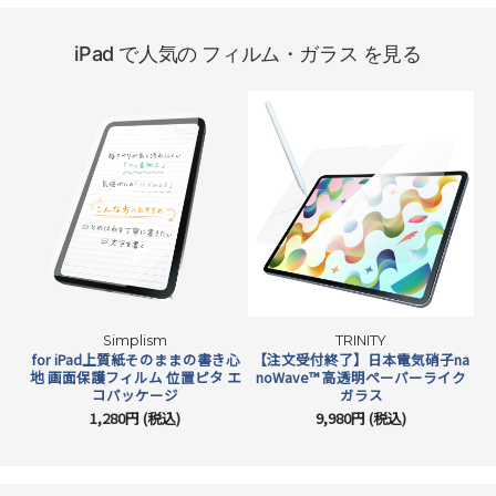
iPad で人気の フィルム・ガラス を見る
Simplism
TRINITY
for iPad上質紙そのままの書き心
【注文受付終了】日本電気硝子na
f
地 画面保護フィルム 位置ピタ エ
noWave™ 高透明ペーパーライク
コパッケージ
ガラス
1,280円 (税込)
9,980円 (税込)