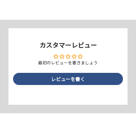
ケースに干渉しない
端末よりもひと回り小さくすることで、ケースの前面への周り込みによ
カスタマーレビュー
り起こるフチの浮きを回避しました。それにより、どんなケースとも相
性がよく、周り込みが多いケースも安心して使うことができます。
最初のレビューを書きましょう
レビューを書く