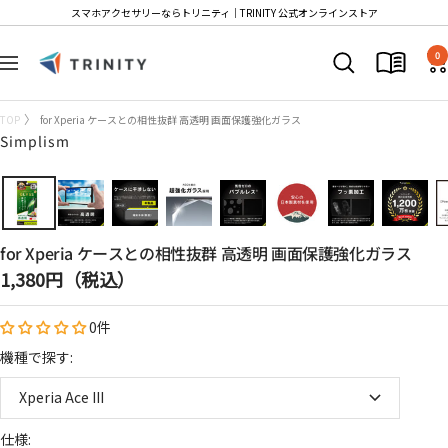
コ
スマホアクセサリーならトリニティ│TRINITY 公式オンラインストア
ン
Trinity
テ
0
ナ
Store
ン
ビ
ツ
ゲ
TOP
for Xperia ケースとの相性抜群 高透明 画面保護強化ガラス
へ
ー
Simplism
ス
シ
キ
ョ
ッ
ン
プ
for Xperia ケースとの相性抜群 高透明 画面保護強化ガラス
セ
1,380円（税込）
ー
0件
ル
価
機種で探す:
格
Xperia Ace III
仕様: