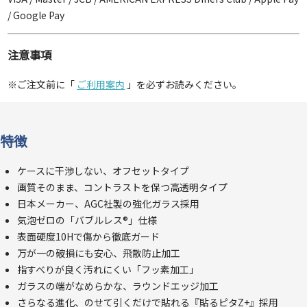
/ Google Pay
注意事項
※ご注文前に「
ご利用案内
」を必ずお読みください。
特徴
ケースに干渉しない、オフセットタイプ
画質そのまま、コントラストを保つ高透明タイプ
日本メーカー、AGC社製の強化ガラス採用
気泡ゼロの「バブルレス®」仕様
表面硬度10Hで傷から徹底ガード
万が一の破損にも安心、飛散防止加工
指すべりが良く汚れにくい「フッ素加工」
ガラスの端がなめらかな、ラウンドエッジ加工
さらなる進化、のせて引くだけで貼れる『貼るピタZ+』採用