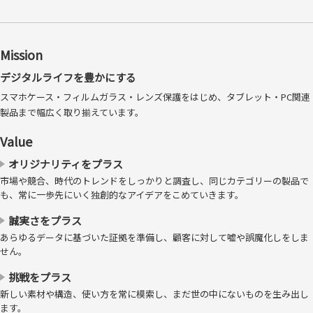
Mission
デジタルライフを豊かにする
スマホケース・フィルムガラス・レンズ保護をはじめ、タブレット・PC関連
製品まで幅広く取り揃えています。
Value
オリジナリティをプラス
見た目の比較 左：クリスタルクリア（高透明タイプ／光沢）、右：ア
市場や競合、時代のトレンドをしっかりと調査し、同じカテゴリーの製品で
ンチグレア（反射防止）
※仕様によりフレーム有無は異なります。
も、常に一歩先にいく独創的なアイデアをこめていきます。
日本メーカー、AGC社製の強化ガラ
誠実さをプラス
ス採用
あらゆるデータに基づいた証拠を準備し、顧客に対して嘘や誤魔化しをしま
せん。
強化ガラスで圧倒的な実績を誇るAGC社製のソーダライム強化ガラスを
挑戦をプラス
使用し、高い強度と品質で安心してお使いいただけます。
新しい素材や構造、使い方を常に模索し、まだ世の中にないものを生み出し
ます。