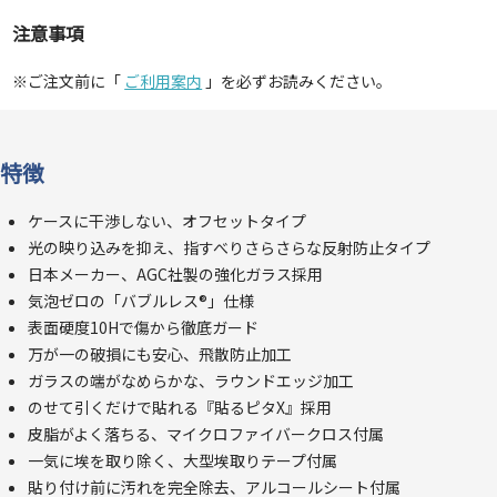
注意事項
※ご注文前に「
ご利用案内
」を必ずお読みください。
特徴
ケースに干渉しない、オフセットタイプ
光の映り込みを抑え、指すべりさらさらな反射防止タイプ
日本メーカー、AGC社製の強化ガラス採用
気泡ゼロの「バブルレス®」仕様
表面硬度10Hで傷から徹底ガード
万が一の破損にも安心、飛散防止加工
ガラスの端がなめらかな、ラウンドエッジ加工
のせて引くだけで貼れる『貼るピタX』採用
皮脂がよく落ちる、マイクロファイバークロス付属
一気に埃を取り除く、大型埃取りテープ付属
貼り付け前に汚れを完全除去、アルコールシート付属