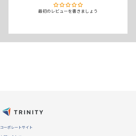
ギラつきを抑える反射防止（アンチグレア）仕様。指すべりがさらさら
最初のレビューを書きましょう
していて、フリック操作がしやすく、指紋も付きにくいタイプです。さ
らにLEDライトのギラつきを大幅に低減するため、目に優しくなってい
ます。
コーポレートサイト