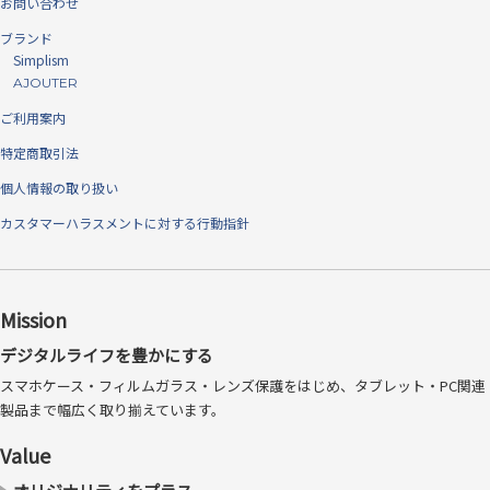
お問い合わせ
見た目の比較 左：クリスタルクリア（光沢）、右：アンチグレア（反
射防止）
ブランド
※仕様によりフレーム有無は異なります。
日本メーカー、AGC社製の強化ガラ
Simplism
AJOUTER
ス採用
ご利用案内
強化ガラスで圧倒的な実績を誇るAGC社製のソーダライム強化ガラスを
特定商取引法
使用し、高い強度と品質で安心してお使いいただけます。
個人情報の取り扱い
カスタマーハラスメントに対する行動指針
Mission
デジタルライフを豊かにする
スマホケース・フィルムガラス・レンズ保護をはじめ、タブレット・PC関連
製品まで幅広く取り揃えています。
Value