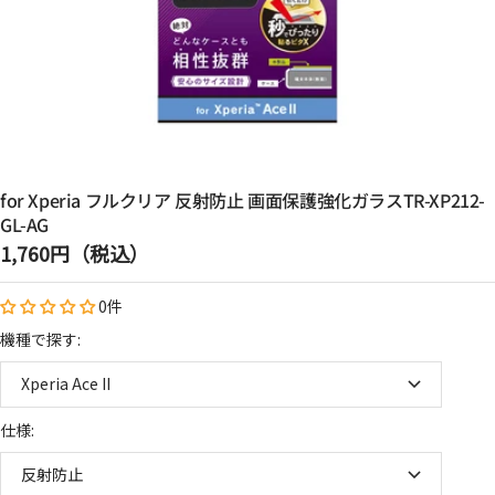
for Xperia フルクリア 反射防止 画面保護強化ガラスTR-XP212-
GL-AG
セ
1,760円（税込）
ー
0件
ル
価
機種で探す:
格
Xperia Ace II
仕様:
反射防止