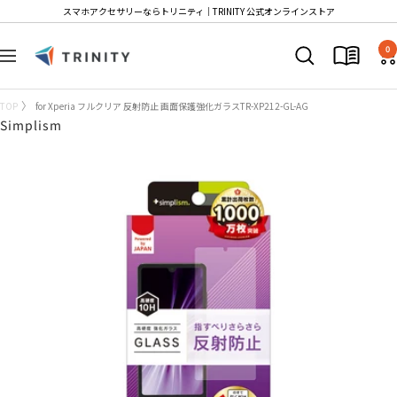
コ
スマホアクセサリーならトリニティ│TRINITY 公式オンラインストア
ン
Trinity
テ
0
ナ
Store
ン
ビ
ツ
ゲ
TOP
for Xperia フルクリア 反射防止 画面保護強化ガラスTR-XP212-GL-AG
へ
ー
Simplism
ス
シ
キ
ョ
ッ
ン
プ