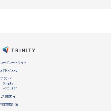
コーポレートサイト
お問い合わせ
ブランド
Simplism
※「バブルレスフィルム」および「Bubble-less Film」は、トリニティ株式会社の登
AJOUTER
録商標です。 ※大きな埃の場合には気泡ができてしまうことがあります。基本的に
ご利用案内
は埃は貼り付け前に除去してください。それでも入ってしまう微細な埃は吸収しま
特定商取引法
す。 ※埃が抜ける構造ではありません。埃のサイズによっては視認できることがあ
ります。