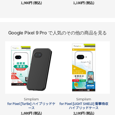
1,980円 (税込)
1,180円 (税込)
Google Pixel 9 Pro で人気のその他の商品を見る
気泡ゼロの「バブルレス®」仕様
ディスプレイとガラスプロテクター/フィルムの間に埃が入ることが、
気泡が発生する原因です。シリコン吸着面に特殊加工を施すことによっ
て、微細な埃であれば巻き込んでしまうことにより気泡を発生させずに
Simplism
Simplism
for Pixel [Turtle] ハイブリッドケ
for Pixel [LIGHT SHIELD] 衝撃吸収
f
貼り付けすることを可能にしました。
ース
ハイブリッドケース
1,680円 (税込)
2,180円 (税込)