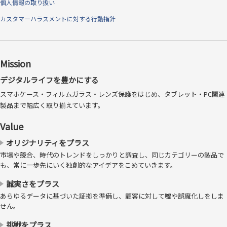
個人情報の取り扱い
表面硬度10H
カスタマーハラスメントに対する行動指針
表面硬度は一般的なフィルムの4倍以上の「最高硬度10H」レベルで、
特に擦り傷に対しての強い耐性を持ち、たとえカッターでも傷つけるこ
とができません。
※本製品はJIS K5600引っかき硬度（鉛筆法）基準による10Hの
Mission
硬度試験をクリアしております
デジタルライフを豊かにする
スマホケース・フィルムガラス・レンズ保護をはじめ、タブレット・PC関連
製品まで幅広く取り揃えています。
Value
オリジナリティをプラス
市場や競合、時代のトレンドをしっかりと調査し、同じカテゴリーの製品で
も、常に一歩先にいく独創的なアイデアをこめていきます。
誠実さをプラス
あらゆるデータに基づいた証拠を準備し、顧客に対して嘘や誤魔化しをしま
せん。
挑戦をプラス