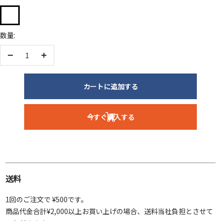
ク
リ
数量:
ア/
高
透
数
数
明
量
量
を
を
カートに追加する
減
増
ら
や
今すぐ購入する
す
す
送料
1回のご注文で ¥500です。
商品代金合計¥2,000以上お買い上げの場合、送料当社負担とさせて