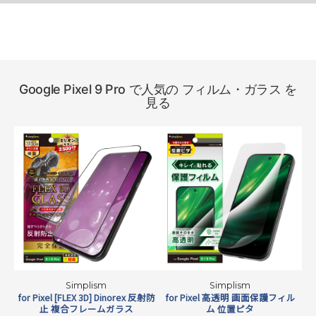
Google Pixel 9 Pro で人気の フィルム・ガラス を
見る
日本メーカー、AGC社製の強化ガラ
ス採用
強化ガラスで圧倒的な実績を誇るAGC社製のソーダライム強化ガラスを
Simplism
Simplism
使用し、高い強度と品質で安心してお使いいただけます。
for Pixel [FLEX 3D] Dinorex 反射防
for Pixel 高透明 画面保護フィル
f
止 複合フレームガラス
ム 位置ピタ