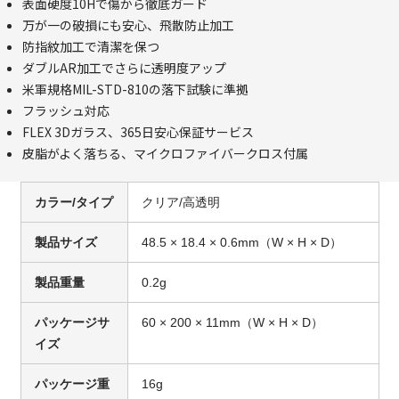
表面硬度10Hで傷から徹底ガード
万が一の破損にも安心、飛散防止加工
防指紋加工で清潔を保つ
ダブルAR加工でさらに透明度アップ
米軍規格MIL-STD-810の落下試験に準拠
フラッシュ対応
FLEX 3Dガラス、365日安心保証サービス
皮脂がよく落ちる、マイクロファイバークロス付属
カラー/タイプ
クリア/高透明
製品サイズ
48.5 × 18.4 × 0.6mm（W × H × D）
製品重量
0.2g
パッケージサ
60 × 200 × 11mm（W × H × D）
イズ
パッケージ重
16g