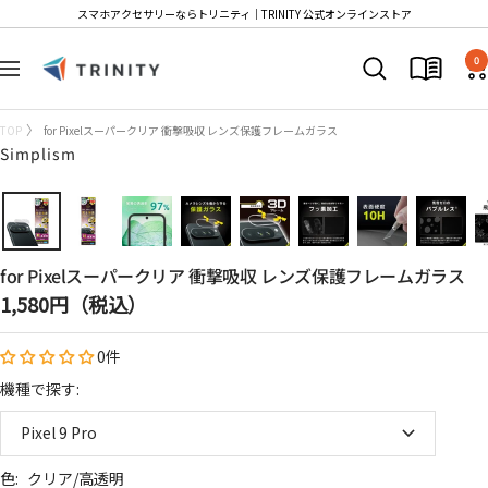
コ
スマホアクセサリーならトリニティ│TRINITY 公式オンラインストア
ン
Trinity
テ
0
ナ
Store
ン
ビ
ツ
ゲ
TOP
for Pixelスーパークリア 衝撃吸収 レンズ保護フレームガラス
へ
ー
Simplism
ス
シ
キ
ョ
ッ
ン
プ
for Pixelスーパークリア 衝撃吸収 レンズ保護フレームガラス
セ
1,580円（税込）
ー
0件
ル
価
機種で探す:
格
Pixel 9 Pro
色:
クリア/高透明