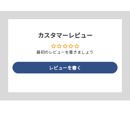
指すべりさらさら、反射防止タイプ
ギラつきを抑える反射防止（アンチグレア）タイプ。指すべりがさらさ
らしていて、フリック操作がしやすく、指紋も付きにくいタイプです。
さらにLEDライトのギラつきを大幅に低減するため、目に優しくなって
カスタマーレビュー
います。
最初のレビューを書きましょう
レビューを書く