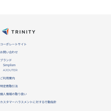
見た目の比較 左：クリスタルクリア（光沢）、右：アンチグレア（反
射防止）
※仕様によりフレーム有無は異なります。
気泡ゼロの「バブルレス®」仕様
ディスプレイとガラスプロテクター/フィルムの間に埃が入ることが、
気泡が発生する原因です。シリコン吸着面に特殊加工を施すことによっ
コーポレートサイト
て、微細な埃であれば巻き込んでしまうことにより気泡を発生させずに
お問い合わせ
貼り付けすることを可能にしました。
ブランド
Simplism
AJOUTER
ご利用案内
特定商取引法
個人情報の取り扱い
カスタマーハラスメントに対する行動指針