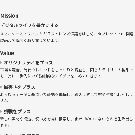
Mission
デジタルライフを豊かにする
スマホケース・フィルムガラス・レンズ保護をはじめ、タブレット・PC関連
製品まで幅広く取り揃えています。
※「バブルレスフィルム」および「Bubble-less Film」は、トリニティ株式会社の登
Value
録商標です。 ※大きな埃の場合には気泡ができてしまうことがあります。基本的に
オリジナリティをプラス
は埃は貼り付け前に除去してください。それでも入ってしまう微細な埃は吸収しま
市場や競合、時代のトレンドをしっかりと調査し、同じカテゴリーの製品で
す。 ※埃が抜ける構造ではありません。埃のサイズによっては視認できることがあ
も、常に一歩先にいく独創的なアイデアをこめていきます。
ります。
安心の日本製素材
誠実さをプラス
あらゆるデータに基づいた証拠を準備し、顧客に対して嘘や誤魔化しをしま
せん。
挑戦をプラス
新しい素材や構造、使い方を常に模索し、まだ世の中にないものを生み出し
ます。