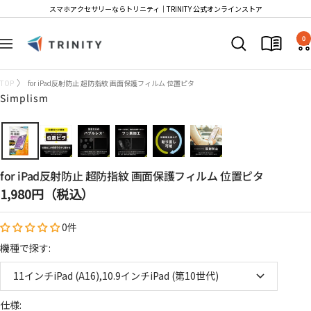
コ
スマホアクセサリーならトリニティ│TRINITY 公式オンラインストア
ン
Trinity
テ
0
ナ
Store
ン
ビ
ツ
ゲ
TOP
for iPad反射防止 超防指紋 画面保護フィルム 位置ピタ
へ
ー
Simplism
ス
シ
キ
ョ
ッ
ン
プ
for iPad反射防止 超防指紋 画面保護フィルム 位置ピタ
セ
1,980円（税込）
ー
0件
ル
価
機種で探す:
格
11インチiPad (A16),10.9インチiPad (第10世代)
仕様: