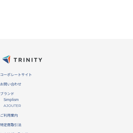
コーポレートサイト
気泡ゼロの「バブルレス®」仕様
お問い合わせ
ブランド
ディスプレイとガラスプロテクター/フィルムの間に埃が入ることが、
Simplism
気泡が発生する原因です。シリコン吸着面に特殊加工を施すことによっ
AJOUTER
て、微細な埃であれば巻き込んでしまうことにより気泡を発生させずに
ご利用案内
貼り付けすることを可能にしました。
特定商取引法