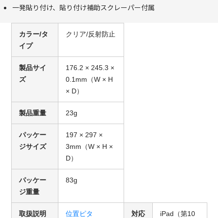
一発貼り付け、貼り付け補助スクレーパー付属
カラー/タ
クリア/反射防止
イプ
製品サイ
176.2 × 245.3 ×
ズ
0.1mm（W × H
× D）
製品重量
23g
パッケー
197 × 297 ×
ジサイズ
3mm（W × H ×
D）
パッケー
83g
ジ重量
取扱説明
位置ピタ
対応
iPad（第10