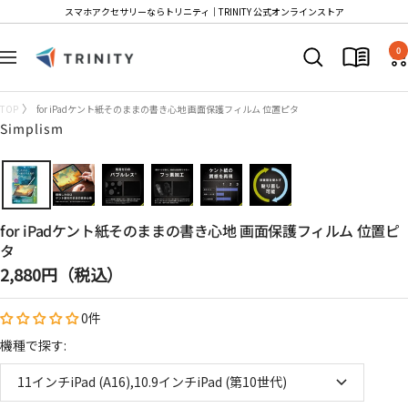
コ
スマホアクセサリーならトリニティ│TRINITY 公式オンラインストア
ン
Trinity
テ
0
ナ
Store
ン
ビ
ツ
ゲ
TOP
for iPadケント紙そのままの書き心地 画面保護フィルム 位置ピタ
へ
ー
Simplism
ス
シ
キ
ョ
ッ
ン
プ
for iPadケント紙そのままの書き心地 画面保護フィルム 位置ピ
タ
セ
2,880円（税込）
ー
0件
ル
価
機種で探す:
格
11インチiPad (A16),10.9インチiPad (第10世代)