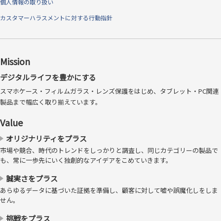
個人情報の取り扱い
カスタマーハラスメントに対する行動指針
Mission
デジタルライフを豊かにする
スマホケース・フィルムガラス・レンズ保護をはじめ、タブレット・PC関連
製品まで幅広く取り揃えています。
Value
オリジナリティをプラス
市場や競合、時代のトレンドをしっかりと調査し、同じカテゴリーの製品で
も、常に一歩先にいく独創的なアイデアをこめていきます。
※「バブルレスフィルム」および「Bubble-less Film」は、トリニティ株式会社の登
誠実さをプラス
録商標です。 ※大きな埃の場合には気泡ができてしまうことがあります。基本的に
あらゆるデータに基づいた証拠を準備し、顧客に対して嘘や誤魔化しをしま
は埃は貼り付け前に除去してください。それでも入ってしまう微細な埃は吸収しま
せん。
す。 ※埃が抜ける構造ではありません。埃のサイズによっては視認できることがあ
ります。
挑戦をプラス