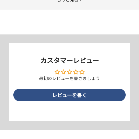
ケント紙のような描き心地
ケント紙のようなざらざらとした質感です。ペン先との摩擦をあえて生
むことで紙と同じような描き心地を実現しました。また、外部の光を拡
散し映り込みを抑え、明るい場所でもディスプレイを見やすくします。
カスタマーレビュー
最初のレビューを書きましょう
レビューを書く