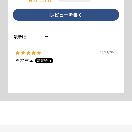
0
レビューを書く
Sort by
10/21/2025
真宏 重本
※フィルム形状は端末により異なる場合があります
ケースに干渉しない
画面よりもひと回り小さくすることで、ケースの前面への周り込みによ
り起こるフチの浮きを回避しました。それにより、どんなケースとも相
性がよく、周り込みが多いケースも安心して使うことができます。