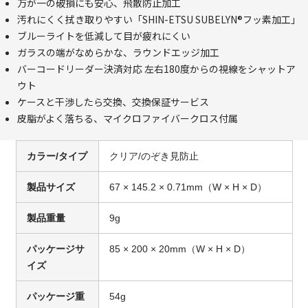
万が一の破損にも安心、飛散防止加工
汚れにくく拭き取りやすい「SHIN-ETSU SUBELYN®フッ素加工」
ブルーライトを低減して目が疲れにくい
ガラスの端がなめらかな、ラウンドエッジ加工
バーコードリーダー決済対応 左右180度からの視線をシャットア
ウト
ケースと干渉したら交換、交換保証サービス
皮脂がよく落ちる、マイクロファイバークロス付属
カラー/タイプ
クリア/のぞき見防止
製品サイズ
67 × 145.2 × 0.71mm（W × H × D）
製品重量
9g
パッケージサ
85 × 200 × 20mm（W × H × D）
イズ
パッケージ重
54g