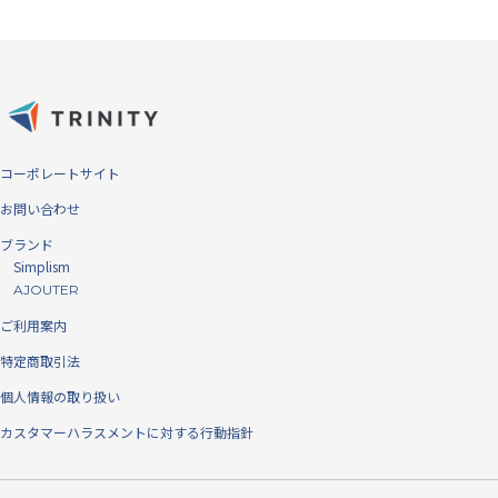
通常時は左右180度からの気になる視線をシャットアウト、バーコード
コーポレートサイト
決済時は画面の明るさを最大に設定していただくことで、各種決済がご
利用いただけます。
お問い合わせ
日本メーカー、AGC社製の強化ガラ
ブランド
ス採用
Simplism
AJOUTER
強化ガラスで圧倒的な実績を誇るAGC社製のソーダライム強化ガラスを
ご利用案内
使用し、高い強度と品質で安心してお使いいただけます。
特定商取引法
個人情報の取り扱い
カスタマーハラスメントに対する行動指針