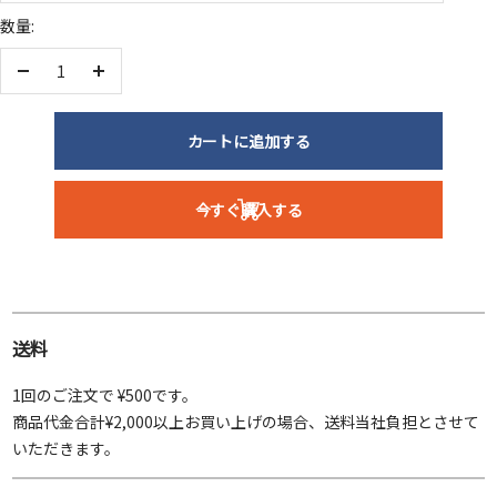
数量:
数
数
量
量
を
を
カートに追加する
減
増
ら
や
今すぐ購入する
す
す
送料
1回のご注文で ¥500です。
商品代金合計¥2,000以上お買い上げの場合、送料当社負担とさせて
いただきます。