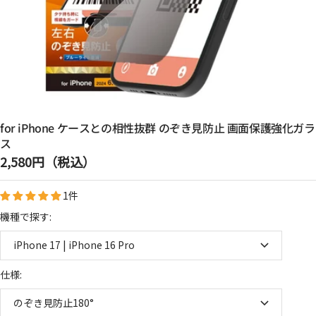
for iPhone ケースとの相性抜群 のぞき見防止 画面保護強化ガラ
ス
セ
2,580円（税込）
ー
1件
ル
価
機種で探す:
格
iPhone 17 | iPhone 16 Pro
仕様:
のぞき見防止180°