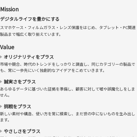
Mission
デジタルライフを豊かにする
スマホケース・フィルムガラス・レンズ保護をはじめ、タブレット・PC関連
製品まで幅広く取り揃えています。
Value
気泡ゼロの「バブルレス®」仕様
オリジナリティをプラス
市場や競合、時代のトレンドをしっかりと調査し、同じカテゴリーの製品で
も、常に一歩先にいく独創的なアイデアをこめていきます。
ディスプレイとガラスプロテクター/フィルムの間に埃が入ることが、
気泡が発生する原因です。シリコン吸着面に特殊加工を施すことによっ
誠実さをプラス
て、微細な埃であれば巻き込んでしまうことにより気泡を発生させずに
あらゆるデータに基づいた証拠を準備し、顧客に対して嘘や誤魔化しをしま
貼り付けすることを可能にしました。
せん。
挑戦をプラス
新しい素材や構造、使い方を常に模索し、まだ世の中にないものを生み出し
ます。
やさしさをプラス