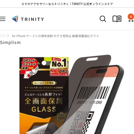
コ
スマホアクセサリーならトリニティ│TRINITY 公式オンラインストア
ン
Trinity
テ
0
ナ
Store
ン
ビ
ツ
ゲ
TOP
for iPhone ケースとの相性抜群 のぞき見防止 画面保護強化ガラス
へ
ー
Simplism
ス
シ
キ
ョ
ッ
ン
プ