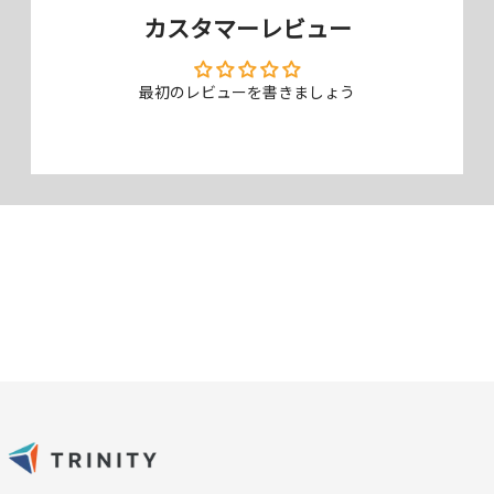
つるりとした質感で画面をくっきりと見せる、光沢タイプです。
カスタマーレビュー
最初のレビューを書きましょう
見た目の比較 左：クリスタルクリア（高透明タイプ／光沢）、右：ア
ンチグレア（反射防止）
※仕様によりフレーム有無は異なります。
気泡ゼロの「バブルレス®」仕様