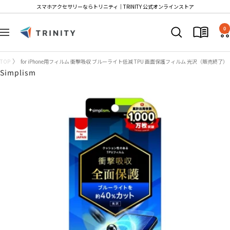
コ
スマホアクセサリーならトリニティ│TRINITY 公式オンラインストア
ン
Trinity
テ
0
ナ
Store
ン
ビ
ツ
ゲ
TOP
for iPhone用フィルム 衝撃吸収 ブルーライト低減 TPU 画面保護フィルム 光沢（販売終了）
へ
ー
Simplism
ス
シ
キ
ョ
ッ
ン
プ