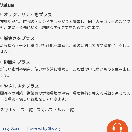
録商標です。
Value
安心の日本製素材
オリジナリティをプラス
市場や競合、時代のトレンドをしっかりと調査し、同じカテゴリーの製品で
も、常に一歩先にいく独創的なアイデアをこめていきます。
誠実さをプラス
あらゆるデータに基づいた証拠を準備し、顧客に対して嘘や誤魔化しをしま
せん。
挑戦をプラス
新しい素材や構造、使い方を常に模索し、まだ世の中にないものを生み出し
ます。
やさしさをプラス
鉄壁の防御力
顧客への対応、従業員の労働環境の整備、環境負荷を抑える活動を通じて人
にも環境に優しい行動をしていきます。
弾力性のある素材で向かってくる衝撃を拡散・吸収、ディスプレイを堅
スマホケース一覧
スマホフィルム一覧
牢に守ります。
Trinity Store
Powered by Shopify