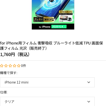
for iPhone用フィルム 衝撃吸収 ブルーライト低減 TPU 画面保
護フィルム 光沢（販売終了）
セ
1,760円（税込）
ー
0件
ル
価
機種で探す:
格
iPhone 12 mini
仕様:
クリア