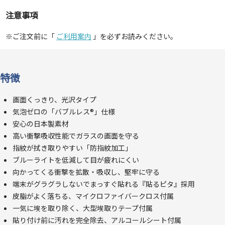
注意事項
※ご注文前に「
ご利用案内
」を必ずお読みください。
特徴
画面くっきり、光沢タイプ
気泡ゼロの「バブルレス®」仕様
安心の日本製素材
高い衝撃吸収性能でガラスの画面を守る
指紋が拭き取りやすい「防指紋加工」
ブルーライトを低減して目が疲れにくい
向かってくる衝撃を拡散・吸収し、堅牢に守る
端末がグラグラしないでまっすぐ貼れる『貼るピタ』採用
皮脂がよく落ちる、マイクロファイバークロス付属
一気に埃を取り除く、大型埃取りテープ付属
貼り付け前に汚れを完全除去、アルコールシート付属