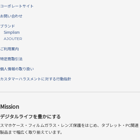
貼り付け時に気泡が入ってしまった場合でも、柔らかいフィルムの特性
コーポレートサイト
により、気泡を中央から端に押し出しやすい構造となっています。
お問い合わせ
ブランド
Simplism
AJOUTER
ご利用案内
特定商取引法
個人情報の取り扱い
カスタマーハラスメントに対する行動指針
Mission
デジタルライフを豊かにする
スマホケース・フィルムガラス・レンズ保護をはじめ、タブレット・PC関連
製品まで幅広く取り揃えています。
※「バブルレスフィルム」および「Bubble-less Film」は、トリニティ株式会社の登