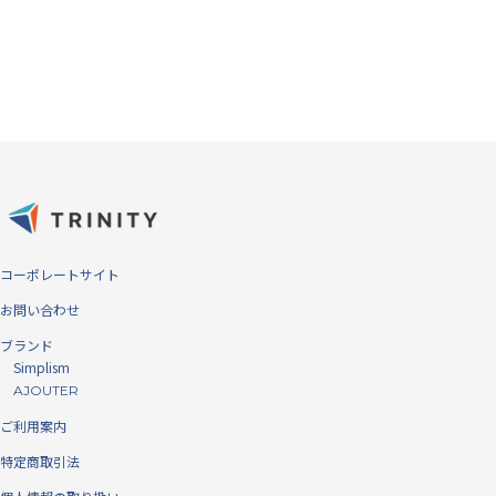
一般的にガラスプロテクターとして使われている強化ガラスは、擦り傷
や正面からの衝撃には高い防御力を発揮しますが、端末破損の大きな原
因である角からの落下や衝撃にもろく、「角割れ」や「クラック（欠
け）」が簡単にできてしまいます。 本製品は2種類の素材を複合し、強
化ガラスの長所である指すべりや耐キズ性能に、PETの長所である柔軟
コーポレートサイト
性と薄さを併せ持ちます。割れが発生しやすい四隅をPET素材にするこ
お問い合わせ
とにより「角割れ」を防ぎ、高い保護力によるこの上ない安心感を提供
します。
ブランド
端まで守る、フルカバータイプ
Simplism
AJOUTER
ディスプレイ全面を守る、端まで貼れるフルカバータイプです。フレー
ご利用案内
ムありにすることで、より広範囲に端末を保護します。
特定商取引法