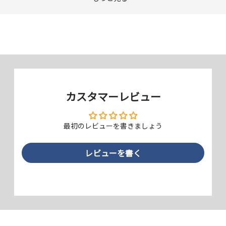
強化ガラスとPETフレームの複合構
造
カスタマーレビュー
強化ガラスで画面の広範囲を保護し、端末本体の形状に沿った立体成型
のPETフレームが周りを覆うことで、角からの落下や衝撃で起こる「角
最初のレビューを書きましょう
割れ」を防ぎます。
レビューを書く