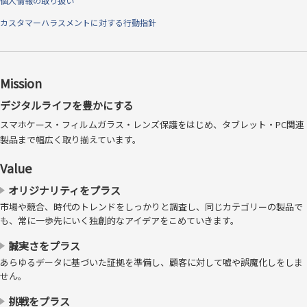
個人情報の取り扱い
カスタマーハラスメントに対する行動指針
Mission
デジタルライフを豊かにする
スマホケース・フィルムガラス・レンズ保護をはじめ、タブレット・PC関連
製品まで幅広く取り揃えています。
指すべりさらさら、反射防止タイプ
Value
ギラつきを抑える反射防止（アンチグレア）仕様。指すべりがさらさら
オリジナリティをプラス
していて、フリック操作がしやすく、指紋も付きにくいタイプです。さ
市場や競合、時代のトレンドをしっかりと調査し、同じカテゴリーの製品で
らにLEDライトのギラつきを大幅に低減するため、目に優しくなってい
も、常に一歩先にいく独創的なアイデアをこめていきます。
ます。
誠実さをプラス
あらゆるデータに基づいた証拠を準備し、顧客に対して嘘や誤魔化しをしま
せん。
挑戦をプラス