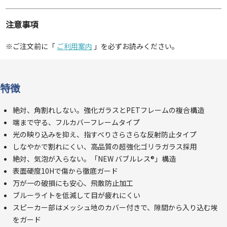
注意事項
※ご注文前に「
ご利用案内
」を必ずお読みください。
特徴
絶対、角割れしない。強化ガラスとPETフレームの複合構造
端まで守る、フルカバーフレームタイプ
光の映り込みを抑え、指すべりさらさらな反射防止タイプ
しなやかで割れにくい、高品質の超強化ゴリラガラス採用
絶対、気泡が入らない。「NEW バブルレス®」構造
表面硬度10Hで傷から徹底ガード
万が一の破損にも安心、飛散防止加工
ブルーライトを低減して目が疲れにくい
スピーカー部はメッシュ地のカバー付きで、隙間から入り込む埃
をガード