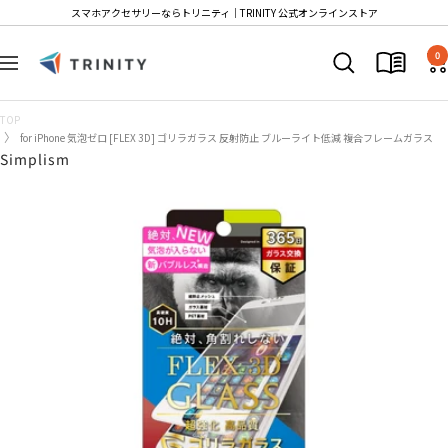
コ
スマホアクセサリーならトリニティ│TRINITY 公式オンラインストア
ン
Trinity
テ
0
ナ
Store
ン
ビ
ツ
ゲ
TOP
へ
ー
for iPhone 気泡ゼロ [FLEX 3D] ゴリラガラス 反射防止 ブルーライト低減 複合フレームガラス
ス
Simplism
シ
キ
ョ
ッ
ン
プ