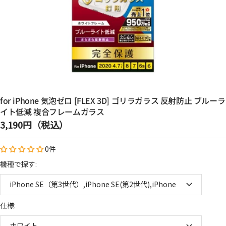
for iPhone 気泡ゼロ [FLEX 3D] ゴリラガラス 反射防止 ブルーラ
イト低減 複合フレームガラス
セ
3,190円（税込）
ー
0件
ル
価
機種で探す:
格
iPhone SE（第3世代）,iPhone SE(第2世代),iPhone 8,iPhone 7,iPho
仕様:
ホワイト