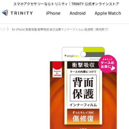
コ
スマホアクセサリーならトリニティ│TRINITY 公式オンラインストア
ン
Trinity
iPhone
Android
Apple Watch
テ
Store
ン
TOP
for iPhone 背面保護 衝撃吸収 自己治癒インナーフィルム 高透明（販売終了）
ツ
へ
ス
キ
ッ
プ