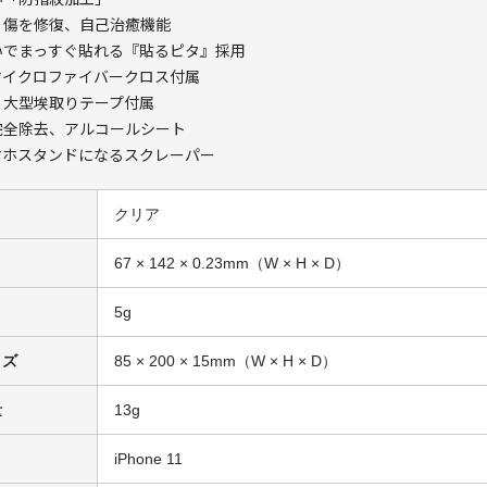
り傷を修復、自己治癒機能
いでまっすぐ貼れる『貼るピタ』採用
マイクロファイバークロス付属
、大型埃取りテープ付属
完全除去、アルコールシート
マホスタンドになるスクレーパー
クリア
67 × 142 × 0.23mm（W × H × D）
5g
イズ
85 × 200 × 15mm（W × H × D）
量
13g
iPhone 11