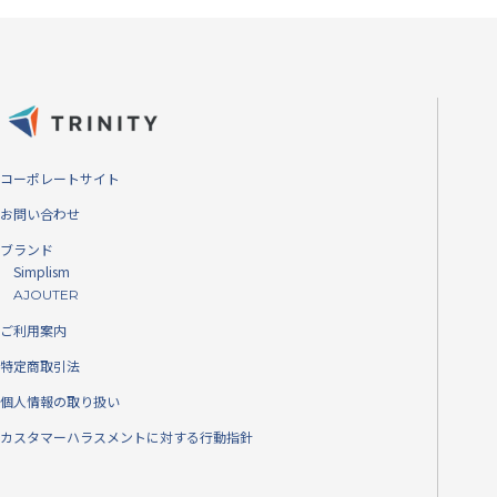
ケースと
コーポレートサイト
お問い合わせ
端末に本製品とつけた
ブランド
気泡ゼロ
Simplism
AJOUTER
ご利用案内
貼り付け時に気泡が入
特定商取引法
い構造となっています
個人情報の取り扱い
カスタマーハラスメントに対する行動指針