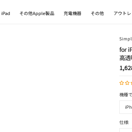
iPad
その他Apple製品
充電機器
その他
アウトレ
Simp
fo
高透
セ
1,
ー
ル
価
機種で
格
iPh
仕様: