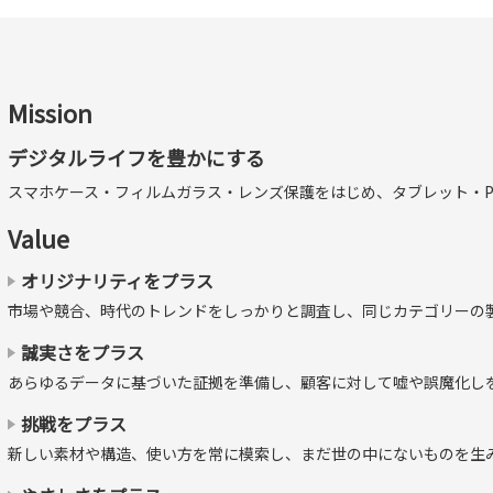
Mission
デジタルライフを豊かにする
一緒に使える
スマホケース・フィルムガラス・レンズ保護をはじめ、タブレット・P
Value
まま、お気に入りのケースとの併用が可能です。
の「バブルレス®」仕様
オリジナリティをプラス
市場や競合、時代のトレンドをしっかりと調査し、同じカテゴリーの
ってしまった場合でも、柔らかいフィルムの特性により、気泡を中
誠実さをプラス
。
あらゆるデータに基づいた証拠を準備し、顧客に対して嘘や誤魔化し
挑戦をプラス
新しい素材や構造、使い方を常に模索し、まだ世の中にないものを生