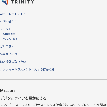
特に擦り傷に対しての強い耐性を持ち、たとえカッターでも傷つけるこ
とができません。
コーポレートサイト
お問い合わせ
ブランド
Simplism
AJOUTER
ご利用案内
特定商取引法
個人情報の取り扱い
カスタマーハラスメントに対する行動指針
※本製品は自社基準にて10H鉛筆での硬度テストをクリアしています。
万が一の割れにも安心「飛散防止」
Mission
仕様
デジタルライフを豊かにする
ガラスを貼り付ける時の接着シリコン層により、万が一ガラスが割れて
スマホケース・フィルムガラス・レンズ保護をはじめ、タブレット・PC関連