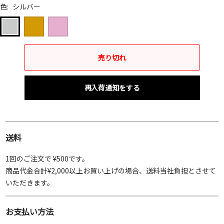
色:
シルバー
ゴ
ピ
シ
ー
ン
ル
ル
ク
バ
売り切れ
ド
ー
再入荷通知をする
送料
1回のご注文で ¥500です。
商品代金合計¥2,000以上お買い上げの場合、送料当社負担とさせて
いただきます。
お支払い方法