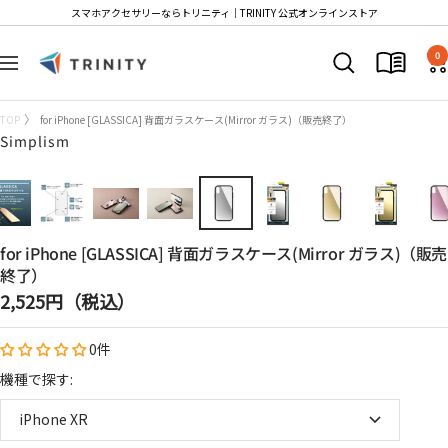
コ
スマホアクセサリーならトリニティ│TRINITY 公式オンラインストア
ン
Trinity
テ
0
ナ
Store
ン
ビ
ツ
ゲ
TOP
for iPhone [GLASSICA] 背面ガラスケース(Mirror ガラス)（販売終了）
へ
ー
Simplism
ス
シ
キ
ョ
ッ
ン
プ
for iPhone [GLASSICA] 背面ガラスケース(Mirror ガラス)（販売
終了）
セ
2,525円（税込）
ー
0件
ル
価
機種で探す:
格
iPhone XR