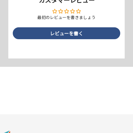
最初のレビューを書きましょう
AGC旭硝子社製の強化ガラス採用
レビューを書く
強化ガラスで圧倒的な実績を誇る日本 AGC旭硝子社製のソーダライム
強化ガラスを使用し、高い強度と品質で安心してお使いいただけます。
表面硬度10H
表面硬度は一般的なフィルムの4倍以上の「最高硬度10H」レベルで、