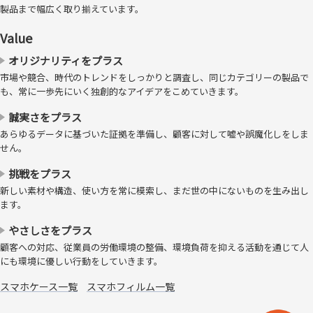
しまった時にも粉々に飛び散ることを防ぎます。
製品まで幅広く取り揃えています。
Value
オリジナリティをプラス
市場や競合、時代のトレンドをしっかりと調査し、同じカテゴリーの製品で
も、常に一歩先にいく独創的なアイデアをこめていきます。
誠実さをプラス
あらゆるデータに基づいた証拠を準備し、顧客に対して嘘や誤魔化しをしま
せん。
挑戦をプラス
新しい素材や構造、使い方を常に模索し、まだ世の中にないものを生み出し
ます。
やさしさをプラス
顧客への対応、従業員の労働環境の整備、環境負荷を抑える活動を通じて人
にも環境に優しい行動をしていきます。
指紋が拭き取りやすい、「防指紋」
スマホケース一覧
スマホフィルム一覧