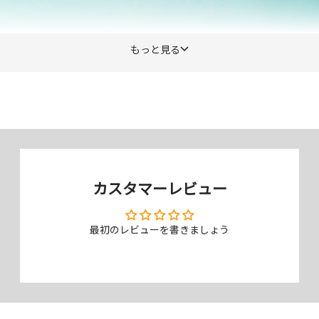
もっと見る
カスタマーレビュー
キレイをキープする抗菌仕様
最初のレビューを書きましょう
常に気持ちよく清潔に使うために、抗菌加工を施しています。この抗菌
加工により、時間経過と共に自然と増える目に見えない雑菌の繁殖を抑
え、清潔なまま保つことができます。