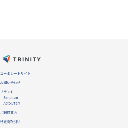
対大腸菌の生存率グラフ
コーポレートサイト
対黄色ブドウ球菌の生存率グラフ
お問い合わせ
ブランド
埃を寄せ付けず、高級感あふれる手
Simplism
触り
AJOUTER
ご利用案内
シリコン素材は性質上、埃が付きやすく、使っていくうちに汚くなって
特定商取引法
しまいます。本製品は素材の表面に特殊アンチダスト加工を施すことに