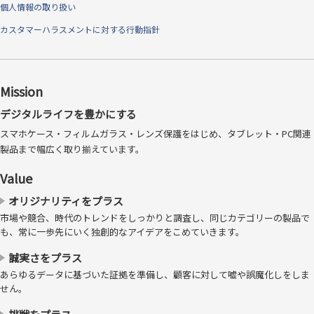
より、埃を寄せ付けず、さらに非常になめらかで高級感のある手触りを
個人情報の取り扱い
実現しました。
カスタマーハラスメントに対する行動指針
Mission
デジタルライフを豊かにする
スマホケース・フィルムガラス・レンズ保護をはじめ、タブレット・PC関連
製品まで幅広く取り揃えています。
Value
オリジナリティをプラス
市場や競合、時代のトレンドをしっかりと調査し、同じカテゴリーの製品で
も、常に一歩先にいく独創的なアイデアをこめていきます。
誠実さをプラス
あらゆるデータに基づいた証拠を準備し、顧客に対して嘘や誤魔化しをしま
せん。