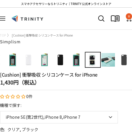
コ
スマホアクセサリーならトリニティ│TRINITY 公式オンラインストア
ン
Trinity
テ
0
ナ
Store
ン
ビ
ツ
ゲ
TOP
[Cushion] 衝撃吸収 シリコンケース for iPhone
へ
ー
Simplism
ス
シ
キ
ョ
ッ
ン
プ
[Cushion] 衝撃吸収 シリコンケース for iPhone
セ
1,430円（税込）
ー
0件
ル
価
機種で探す:
格
iPhone SE(第2世代),iPhone 8,iPhone 7
色:
クリア, ブラック