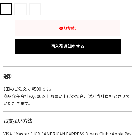
ホ
ブ
ク
ワ
ラ
リ
イ
ッ
ア,
売り切れ
ト
ク
ブ
ラ
ッ
再入荷通知をする
ク
送料
1回のご注文で ¥500です。
商品代金合計¥2,000以上お買い上げの場合、送料当社負担とさせて
いただきます。
お支払い方法
VISA / Master / JCB / AMERICAN EXPRESS Diners Club / Apple Pay