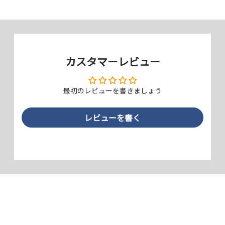
ラウンドに対応する曲面追従
熱可塑性ポリウレタン（TPU）素材を用いた、ゴムのようにしなやか
カスタマーレビュー
な弾力性・柔軟性が特徴的なフィルムです。曲面への追従性・吸着力が
高く、ラウンドのかかったデバイスにもより広範囲できっちりと貼るこ
とができます。薄くても固いPETと素材そのものの強度は変わりませ
最初のレビューを書きましょう
ん。
レビューを書く
画質そのまま、高透明タイプ