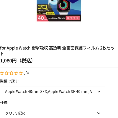
for Apple Watch 衝撃吸収 高透明 全画面保護フィルム 2枚セッ
ト
セ
1,080円（税込）
ー
0件
ル
価
機種で探す:
格
Apple Watch 40mm SE3,Apple Watch SE 40 mm,Apple Watch SE 4
仕様:
クリア/光沢