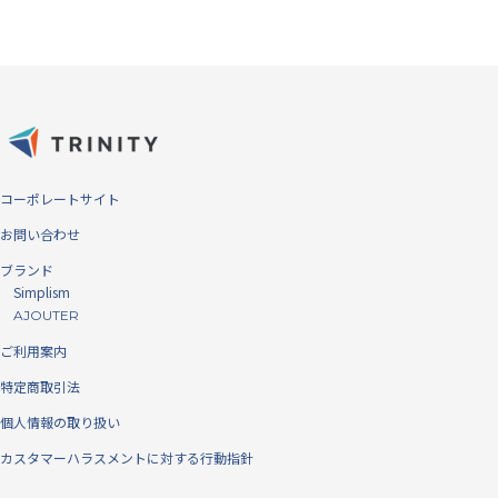
コントラストを保つ高透明タイプで、色彩鮮やかにくっきりと見えま
す。透明度が高く、元々の画面の美しさを損ねません。
コーポレートサイト
お問い合わせ
ブランド
Simplism
AJOUTER
ご利用案内
特定商取引法
個人情報の取り扱い
カスタマーハラスメントに対する行動指針
見た目の比較 左：クリスタルクリア（高透明タイプ／光沢）、右：ア