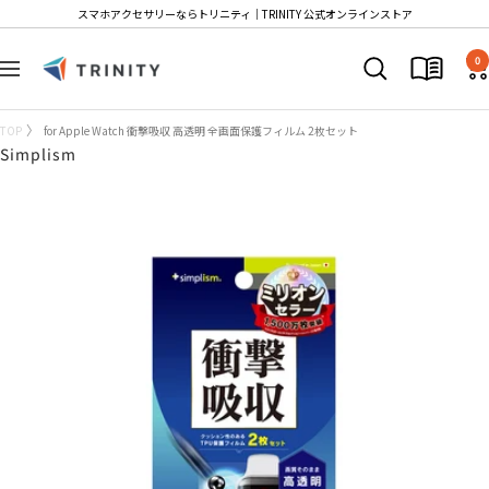
コ
スマホアクセサリーならトリニティ│TRINITY 公式オンラインストア
ン
Trinity
テ
0
ナ
Store
ン
ビ
ツ
ゲ
TOP
for Apple Watch 衝撃吸収 高透明 全画面保護フィルム 2枚セット
へ
ー
Simplism
ス
シ
キ
ョ
ッ
ン
プ