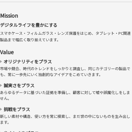
ンチグレア（反射防止）
※仕様によりフレーム有無は異なります。
気泡ゼロの「バブルレス®」仕様
Mission
貼り付け時に気泡が入ってしまった場合でも、柔らかいフィルムの特性
デジタルライフを豊かにする
により、気泡を中央から端に押し出しやすい構造となっています。
スマホケース・フィルムガラス・レンズ保護をはじめ、タブレット・PC関連
製品まで幅広く取り揃えています。
Value
オリジナリティをプラス
市場や競合、時代のトレンドをしっかりと調査し、同じカテゴリーの製品で
も、常に一歩先にいく独創的なアイデアをこめていきます。
誠実さをプラス
あらゆるデータに基づいた証拠を準備し、顧客に対して嘘や誤魔化しをしま
せん。
挑戦をプラス
新しい素材や構造、使い方を常に模索し、まだ世の中にないものを生み出し
ます。