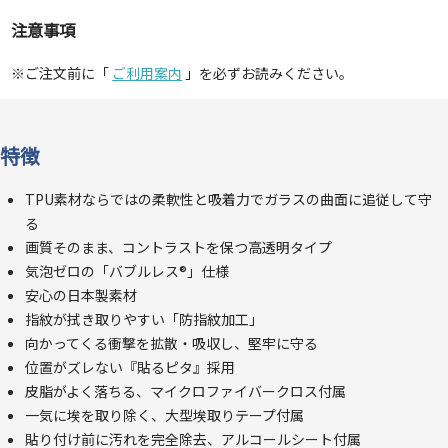
注意事項
※ご注文前に「
ご利用案内
」を必ずお読みください。
特徴
TPU素材ならではの柔軟性と吸着力でガラスの曲面に追従して守
る
画質そのまま、コントラストを保つ高透明タイプ
気泡ゼロの「バブルレス®」仕様
安心の日本製素材
指紋が拭き取りやすい「防指紋加工」
向かってくる衝撃を拡散・吸収し、堅牢に守る
位置がズレない『貼るピタ』採用
皮脂がよく落ちる、マイクロファイバークロス付属
一気に埃を取り除く、大型埃取りテープ付属
貼り付け前に汚れを完全除去、アルコールシート付属