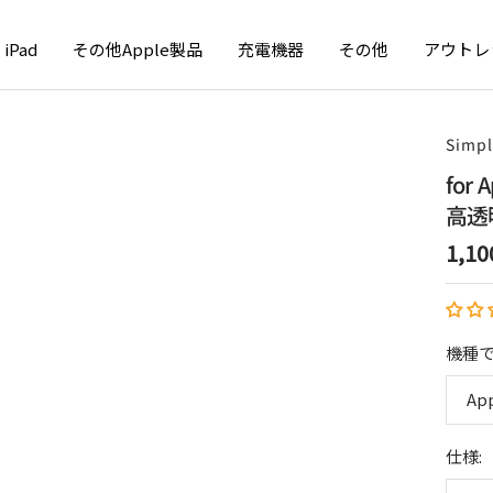
iPad
その他Apple製品
充電機器
その他
アウトレ
Simp
for
高透
セ
1,
ー
ル
価
機種で
格
App
仕様: