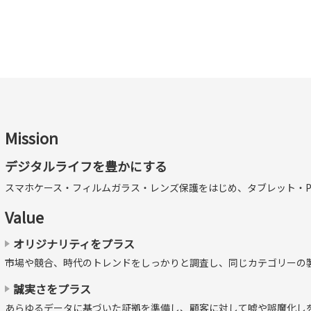
まま、高透明タイプ
Mission
デジタルライフを豊かにする
透明タイプで、色彩鮮やかにくっきりと見えます。透明度が高く、
スマホケース・フィルムガラス・レンズ保護をはじめ、タブレット・P
Value
オリジナリティをプラス
市場や競合、時代のトレンドをしっかりと調査し、同じカテゴリーの
誠実さをプラス
あらゆるデータに基づいた証拠を準備し、顧客に対して嘘や誤魔化し