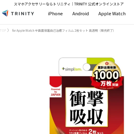
コ
スマホアクセサリーならトリニティ│TRINITY 公式オンラインストア
ン
Trinity
iPhone
Android
Apple Watch
テ
Store
ン
TOP
for Apple Watch 全画面保護自己治癒フィルム 2枚セット 高透明（販売終了）
ツ
へ
ス
キ
ッ
プ