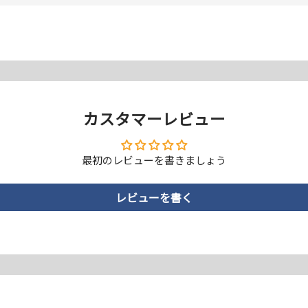
に対応する曲面追従
カスタマーレビュー
最初のレビューを書きましょう
TPU）素材を用いた、ゴムのようにしなやかな弾力性・柔軟性が
力が高く、ラウンドのかかったデバイスにもより広範囲できっちり
材そのものの強度は変わりません。
レビューを書く