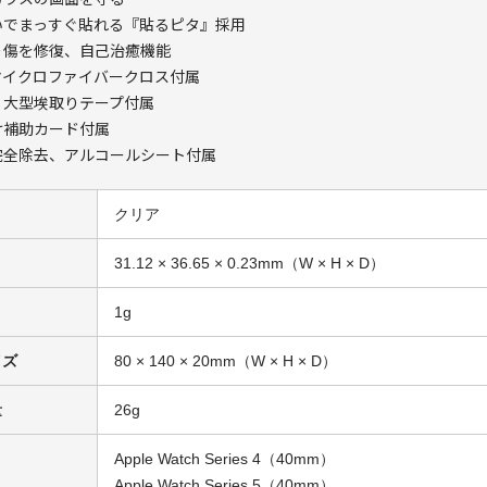
いでまっすぐ貼れる『貼るピタ』採用
り傷を修復、自己治癒機能
マイクロファイバークロス付属
、大型埃取りテープ付属
け補助カード付属
完全除去、アルコールシート付属
クリア
31.12 × 36.65 × 0.23mm（W × H × D）
1g
イズ
80 × 140 × 20mm（W × H × D）
量
26g
Apple Watch Series 4（40mm）
Apple Watch Series 5（40mm）