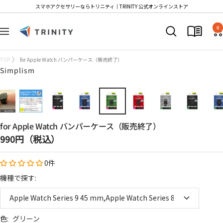
コ
スマホアクセサリーならトリニティ│TRINITY 公式オンラインストア
ン
Trinity
テ
0
ナ
Store
ン
ビ
ツ
ゲ
TOP
for Apple Watch バンパーケース（販売終了）
へ
ー
Simplism
ス
シ
キ
ョ
ッ
ン
プ
for Apple Watch バンパーケース（販売終了）
セ
990円（税込）
ー
0件
ル
価
機種で探す:
格
Apple Watch Series 9 45 mm,Apple Watch Series 8 45 mm,Apple
色:
グリーン