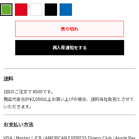
レ
ホ
ブ
ブ
グ
ッ
ワ
ラ
ル
リ
ド
イ
ッ
ー
ー
売り切れ
ト
ク
ン
再入荷通知をする
送料
1回のご注文で ¥500です。
商品代金合計¥2,000以上お買い上げの場合、送料当社負担とさせて
いただきます。
お支払い方法
VISA / Master / JCB / AMERICAN EXPRESS Diners Club / Apple Pay