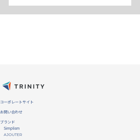
操作性は変わらず、しっかりと保護
するデザイン
ボタン周りをしっかりとカバーしていながらもすべてのボタン、コネク
ター、カメラの使用が可能で、ケースを装着していない時と操作感は変
わりません。
コーポレートサイト
お問い合わせ
ブランド
Simplism
AJOUTER