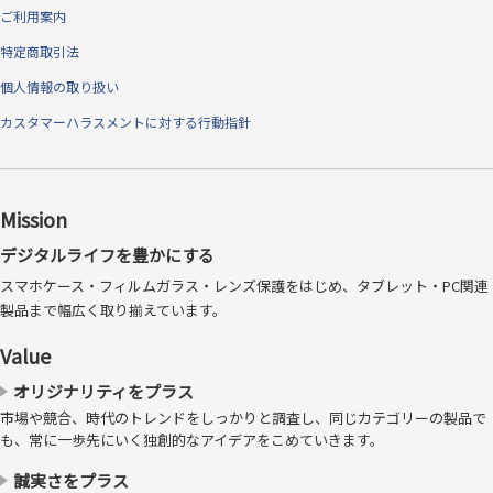
ご利用案内
特定商取引法
個人情報の取り扱い
カスタマーハラスメントに対する行動指針
Mission
デジタルライフを豊かにする
スマホケース・フィルムガラス・レンズ保護をはじめ、タブレット・PC関連
製品まで幅広く取り揃えています。
装着感のない、超極薄0.6mm
Value
オリジナリティをプラス
まるでなにもつけていないのではないか？ と思わせるほど薄く、大切
市場や競合、時代のトレンドをしっかりと調査し、同じカテゴリーの製品で
なApple Watchを最小範囲で最大限に保護できます。
も、常に一歩先にいく独創的なアイデアをこめていきます。
誠実さをプラス