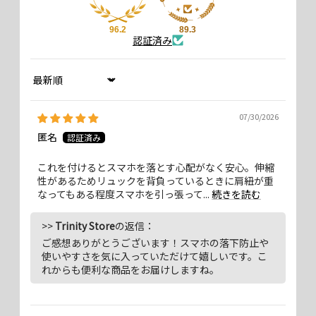
96.2
89.3
認証済み
ショルダーストラップとしても、ネックストラップとしても使えるサイ
Sort by
ズ調整可能な2WAYストラップです。 ぬふぬふ氏と協同企画で製品化し
たストラップが、主要機能をそのままに、素材を新たに改良。当ECサ
07/30/2026
イトに加え、全国の家電量販店でもお求めいただけるようになりまし
匿名
た。
これを付けるとスマホを落とす心配がなく安心。伸縮
性があるためリュックを背負っているときに肩紐が重
なってもある程度スマホを引っ張って...
続きを読む
>>
Trinity Store
の返信：
ご感想ありがとうございます！スマホの落下防止や
使いやすさを気に入っていただけて嬉しいです。こ
れからも便利な商品をお届けしますね。