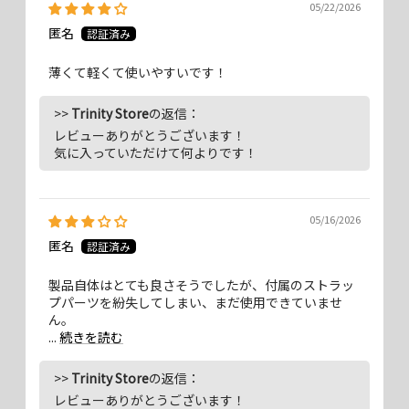
05/22/2026
匿名
最大の特長はオリジナルの1秒で長さ調整ができる「クイックアジャス
ター機能」。この機能によって、ストラップを身につけた状態でも瞬時
薄くて軽くて使いやすいです！
に長さ調整でき、撮影シーンも逃しません。
>>
Trinity Store
の返信：
レビューありがとうございます！
気に入っていただけて何よりです！
05/16/2026
匿名
製品自体はとても良さそうでしたが、付属のストラッ
プパーツを紛失してしまい、まだ使用できていませ
ん。
...
続きを読む
>>
Trinity Store
の返信：
レビューありがとうございます！