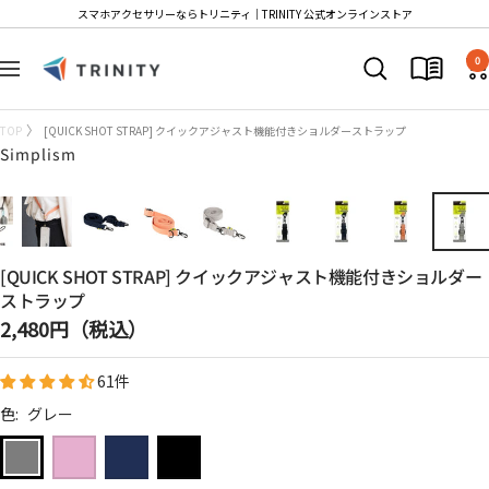
コ
スマホアクセサリーならトリニティ│TRINITY 公式オンラインストア
ン
Trinity
テ
0
ナ
Store
ン
ビ
ツ
ゲ
TOP
[QUICK SHOT STRAP] クイックアジャスト機能付きショルダーストラップ
へ
ー
Simplism
ス
シ
キ
ョ
ッ
ン
プ
[QUICK SHOT STRAP] クイックアジャスト機能付きショルダー
ストラップ
セ
2,480円（税込）
ー
61件
ル
価
色:
グレー
格
ピ
ネ
ブ
グ
ン
イ
ラ
レ