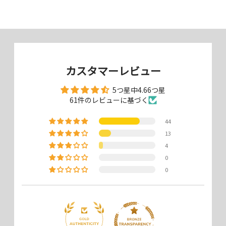
カスタマーレビュー
5つ星中4.66つ星
61件のレビューに基づく
44
「こんなストラップが欲しい」その
13
声が形になったスマホショルダース
4
0
トラップが素材違いで新登場！
0