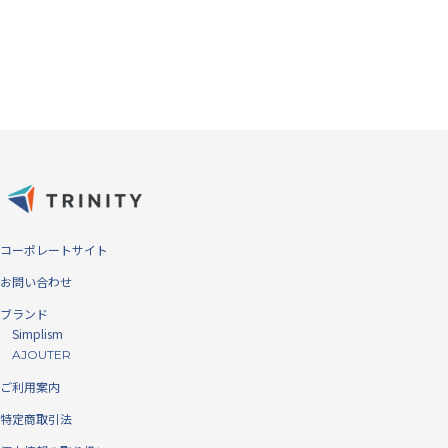
コーポレートサイト
お問い合わせ
ブランド
Simplism
子供とのお出かけや犬の散歩時、アウトドアシーンなど、活発な活動を
AJOUTER
する際にも便利です。
ご利用案内
特定商取引法