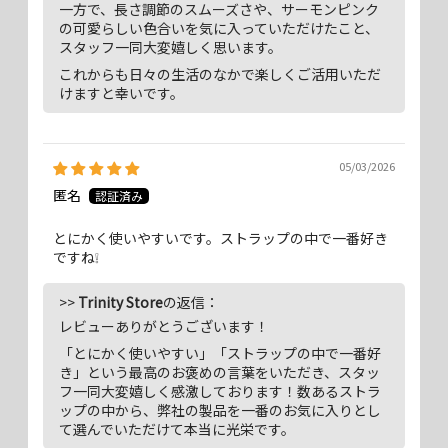
一方で、長さ調節のスムーズさや、サーモンピンク
の可愛らしい色合いを気に入っていただけたこと、
スタッフ一同大変嬉しく思います。
長くするときは下のタブ部分を片手で引き下げるだけ。短くしたい場合
これからも日々の生活のなかで楽しくご活用いただ
は軽くストラップ下部を押さえて、上のタブを引き上げるだけのお手軽
けますと幸いです。
さ。 歩くときや、スマートフォンを使わないときは体にフィットする
ような短さで、撮影したいときや操作時には余裕のある長さに、瞬時に
調整ができるクイックアジャスター機能を独自に設計しました。
【短
05/03/2026
くした場合】
匿名
とにかく使いやすいです。ストラップの中で一番好き
ですね❕
>>
Trinity Store
の返信：
レビューありがとうございます！
「とにかく使いやすい」「ストラップの中で一番好
き」という最高のお褒めの言葉をいただき、スタッ
フ一同大変嬉しく感激しております！数あるストラ
ップの中から、弊社の製品を一番のお気に入りとし
て選んでいただけて本当に光栄です。