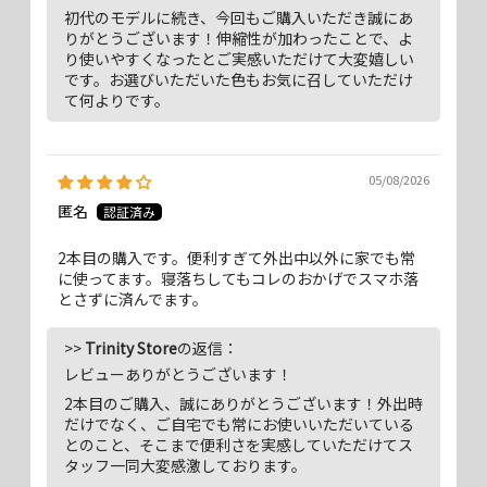
初代のモデルに続き、今回もご購入いただき誠にあ
歩行の際は邪魔にならないよう、短めに、操作の際や、撮影をしたいシ
りがとうございます！伸縮性が加わったことで、よ
ーンではさっと伸ばしてすぐに最適な長さで使用できます。 また、今
り使いやすくなったとご実感いただけて大変嬉しい
回はゴム紐を使用しているため、引っ張って伸ばすこともできます。 紐
です。お選びいただいた色もお気に召していただけ
状ストラップパーツが付属（2個）しており、ストラップホール付きの
て何よりです。
さまざまなケースと併せて使用できます。 2023年9月以降に発売した
Simplismのほとんどのケースは、2つのストラップホールが完備され
ているため、紐状ストラップパーツを2つ使い、ストラップをつけても
05/08/2026
くるくる回らないようにすることもできます。 カジュアルにもビジネス
匿名
シーンでも使えるシンプルなデザインながら、こだわりの詰まった製品
です。
2本目の購入です。便利すぎて外出中以外に家でも常
に使ってます。寝落ちしてもコレのおかげでスマホ落
とさずに済んでます。
ほぼ片手で簡単！ 独自開発クイック
>>
Trinity Store
の返信：
アジャスター機能について
レビューありがとうございます！
2本目のご購入、誠にありがとうございます！外出時
QUICK SHOT STRAPの製品名の由来となった特長が、撮影したい場面
だけでなく、ご自宅でも常にお使いいただいている
でさっと簡単に長さ調整ができるという点です。
とのこと、そこまで便利さを実感していただけてス
タッフ一同大変感激しております。