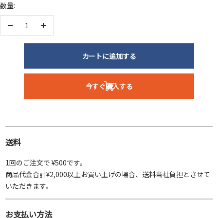
数量:
ク
ビ
ッ
ー
ー
ク
数
数
量
量
を
を
カートに追加する
減
増
ら
や
今すぐ購入する
す
す
送料
1回のご注文で ¥500です。
商品代金合計¥2,000以上お買い上げの場合、送料当社負担とさせて
いただきます。
お支払い方法