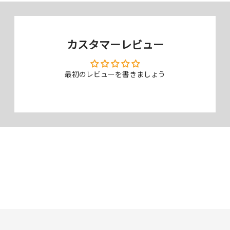
色彩鮮やか、クリア仕様
コントラストを保つ光沢（クリスタルクリア）仕様で、色彩鮮やかにく
カスタマーレビュー
っきりと見えます。透明度が高く、元々の画面の美しさを損ねません。
最初のレビューを書きましょう