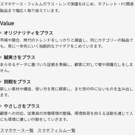
スマホケース・フィルムガラス・レンズ保護をはじめ、タブレット・PC関連
製品まで幅広く取り揃えています。
Value
オリジナリティをプラス
市場や競合、時代のトレンドをしっかりと調査し、同じカテゴリーの製品で
も、常に一歩先にいく独創的なアイデアをこめていきます。
誠実さをプラス
あらゆるデータに基づいた証拠を準備し、顧客に対して嘘や誤魔化しをしま
せん。
挑戦をプラス
指紋が拭き取りやすい、「防指紋」
新しい素材や構造、使い方を常に模索し、まだ世の中にないものを生み出し
ます。
油を弾くコーティングをすることで、表面に付着した指の油分などを拭
やさしさをプラス
き取りやすくします。
※防指紋の効果は、指紋を目立たなくするものであり、
顧客への対応、従業員の労働環境の整備、環境負荷を抑える活動を通じて人
完全に付着しないというものではありません。
にも環境に優しい行動をしていきます。
スマホケース一覧
スマホフィルム一覧