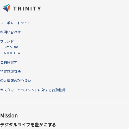
見た目の比較 左：クリスタルクリア（光沢）、右：アンチグレア（反
射防止）
※仕様によりフレーム有無は異なります。
ラウンドに対応する曲面追従
コーポレートサイト
熱可塑性ポリウレタン（TPU）素材を用いた、ゴムのようにしなやか
お問い合わせ
な弾力性・柔軟性が特徴的なフィルムです。曲面への追従性・吸着力が
ブランド
高く、ラウンドのかかったデバイスにもより広範囲できっちりと貼るこ
Simplism
とができます。薄くても固いPETと素材そのものの強度は変わりませ
AJOUTER
ん。
※当社オフセットフィルム比
ご利用案内
特定商取引法
個人情報の取り扱い
カスタマーハラスメントに対する行動指針
Mission
デジタルライフを豊かにする