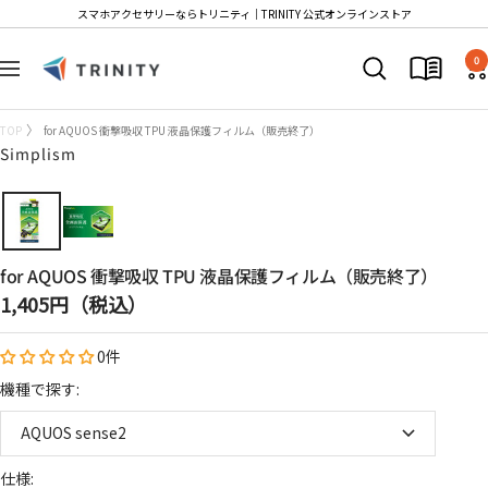
コ
スマホアクセサリーならトリニティ│TRINITY 公式オンラインストア
ン
Trinity
テ
0
ナ
Store
ン
ビ
ツ
ゲ
TOP
for AQUOS 衝撃吸収 TPU 液晶保護フィルム（販売終了）
へ
ー
Simplism
ス
シ
キ
ョ
ッ
ン
プ
for AQUOS 衝撃吸収 TPU 液晶保護フィルム（販売終了）
セ
1,405円（税込）
ー
0件
ル
価
機種で探す:
格
AQUOS sense2
仕様: