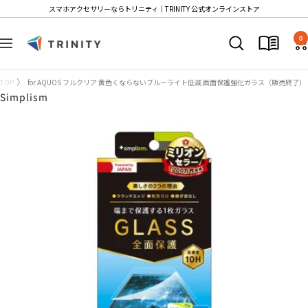
コ
スマホアクセサリーならトリニティ│TRINITY 公式オンラインストア
ン
Trinity
テ
0
ナ
Store
ン
ビ
ツ
ゲ
TOP
for AQUOS フルクリア 黄色くならないブルーライト低減 画面保護強化ガラス（販売終了）
へ
ー
Simplism
ス
シ
キ
ョ
ッ
ン
プ