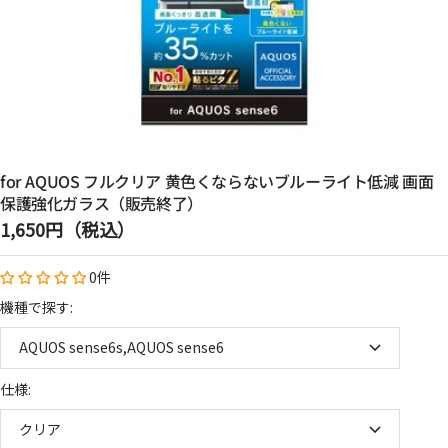
for AQUOS フルクリア 黄色くならないブルーライト低減 画面
保護強化ガラス（販売終了）
セ
1,650円（税込）
ー
0件
ル
価
機種で探す:
格
AQUOS sense6s,AQUOS sense6
仕様:
クリア