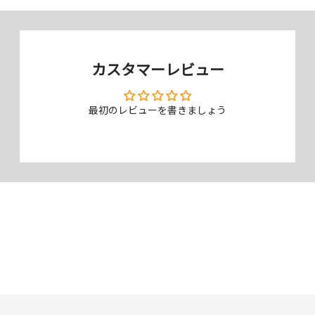
日本メーカー、AGC社製の強化ガラ
ス採用
カスタマーレビュー
強化ガラスで圧倒的な実績を誇るAGC社製のソーダライム強化ガラスを
使用し、高い強度と品質で安心してお使いいただけます。
最初のレビューを書きましょう