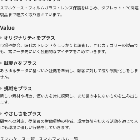
スマホケース・フィルムガラス・レンズ保護をはじめ、タブレット・PC関連
製品まで幅広く取り揃えています。
※「バブルレスフィルム」および「Bubble-less Film」は、トリニティ株式会社の登
Value
録商標です。 ※大きな埃の場合には気泡ができてしまうことがあります。基本的に
は埃は貼り付け前に除去してください。それでも入ってしまう微細な埃は吸収しま
オリジナリティをプラス
す。 ※埃が抜ける構造ではありません。埃のサイズによっては視認できることがあ
市場や競合、時代のトレンドをしっかりと調査し、同じカテゴリーの製品で
ります。
も、常に一歩先にいく独創的なアイデアをこめていきます。
表面硬度10H
誠実さをプラス
あらゆるデータに基づいた証拠を準備し、顧客に対して嘘や誤魔化しをしま
表面硬度は一般的なフィルムの4倍以上の「最高硬度10H」レベルで、
せん。
特に擦り傷に対しての強い耐性を持ち、たとえカッターでも傷つけるこ
とができません。
※本製品はJIS K5600引っかき硬度（鉛筆法）基準による10Hの
挑戦をプラス
硬度試験をクリアしております
新しい素材や構造、使い方を常に模索し、まだ世の中にないものを生み出し
ます。
やさしさをプラス
顧客への対応、従業員の労働環境の整備、環境負荷を抑える活動を通じて人
にも環境に優しい行動をしていきます。
スマホケース一覧
スマホフィルム一覧