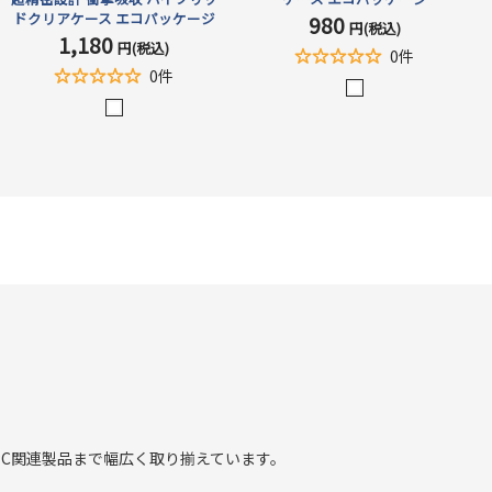
ドクリアケース エコパッケージ
980
セ
円(税込)
1,180
セ
ー
円(税込)
0件
ー
ル
0件
ル
価
ク
価
格
ク
リ
格
リ
ア
ア
C関連製品まで幅広く取り揃えています。