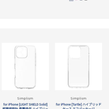
グ
ピ
ネ
ブ
ッ
ッ
ッ
ッ
ッ
ッ
ッ
ッ
格
レ
ン
イ
ラ
ト
ト
ト
ト
ト
ト
ト
ト
ー
ク
ビ
ッ
ク
ク
ク
ク
ク
ク
ク
ク
ー
ク
リ
リ
リ
リ
リ
リ
リ
リ
ア
ア
ア
ア
ア
ア
ア
ア
ブ
レ
グ
ブ
ピ
ベ
オ
ラ
ッ
リ
ル
ン
ー
レ
ッ
ド
ー
ー
ク
ジ
ン
ク
ン
ュ
ジ
Simplism
Simplism
for iPhone [LIGHT SHIELD Solid]
for iPhone [Turtle] ハイブリッド
超精密設計 衝撃吸収 ハイブリッ
ケース エコパッケージ