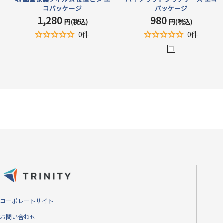
コパッケージ
パッケージ
1,280
980
セ
セ
円(税込)
円(税込)
ー
ー
0件
0件
ル
ル
価
価
ホ
格
格
ワ
イ
ト
コーポレートサイト
お問い合わせ