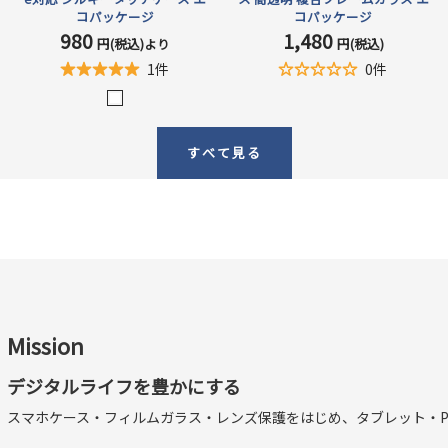
コパッケージ
コパッケージ
980
1,480
セ
セ
円(税込)より
円(税込)
ー
ー
1件
0件
ル
ル
価
価
マ
格
格
ッ
すべて見る
ト
ク
リ
ア
Mission
デジタルライフを豊かにする
スマホケース・フィルムガラス・レンズ保護をはじめ、タブレット・P