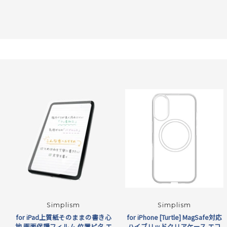
格
Simplism
Simplism
for iPad上質紙そのままの書き心
for iPhone [Turtle] MagSafe対応
地 画面保護フィルム 位置ピタ エ
ハイブリッドクリアケース エコ