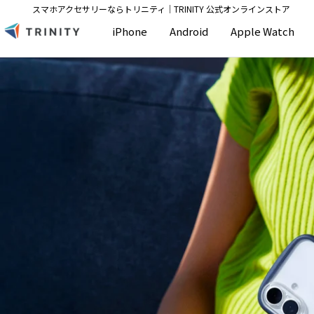
コ
スマホアクセサリーならトリニティ│TRINITY 公式オンラインストア
ン
T
iPhone
Android
Apple Watch
テ
r
ン
i
ツ
n
へ
i
ス
t
キ
y
ッ
S
プ
t
o
r
e