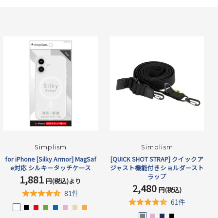
Simplism
Simplism
for iPhone [Silky Armor] MagSaf
[QUICK SHOT STRAP] クイックア
e対応 シルキータッチケース
ジャスト機能付きショルダースト
ラップ
1,881
セ
円(税込)より
2,480
ー
セ
円(税込)
81件
ル
ー
61件
価
ル
マ
マ
マ
マ
マ
マ
マ
マ
格
価