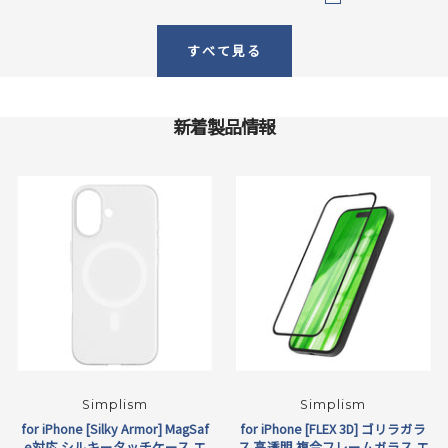
ホ
ラ
イ
ワ
レ
格
ワ
ッ
ビ
イ
ー
すべて見る
イ
ク
ー
ト
ジ
ト
ュ
リ
新着製品情報
ン
グ
Simplism
Simplism
for iPhone [Silky Armor] MagSaf
for iPhone [FLEX 3D] ゴリラガラ
e対応 シルキータッチケース エ
ス 高透明 複合フレームガラス エ