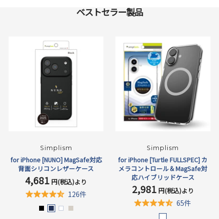
ベストセラー製品
Simplism
Simplism
for iPhone [NUNO] MagSafe対応
for iPhone [Turtle FULLSPEC] カ
背面シリコンレザーケース
メラコントロール＆MagSafe対
応ハイブリッドケース
4,681
セ
円(税込)より
2,981
ー
セ
円(税込)より
126件
ル
ー
65件
価
ル
ブ
ネ
ホ
グ
格
価