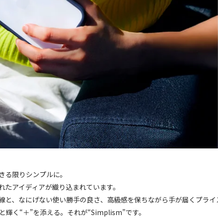
きる限りシンプルに。
されたアイディアが織り込まれています。
線と、なにげない使い勝手の良さ、高級感を保ちながら手が届くプライ
輝く“＋”を添える。それが“Simplism”です。