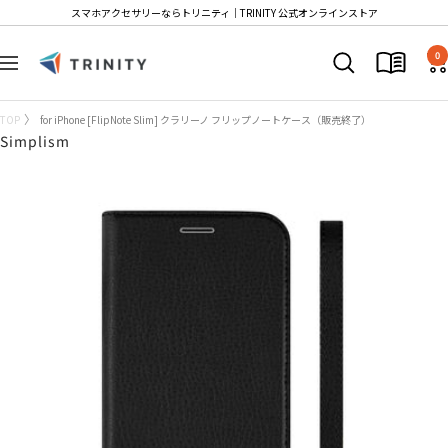
コ
スマホアクセサリーならトリニティ│TRINITY 公式オンラインストア
ン
Trinity
テ
0
ナ
Store
ン
ビ
ツ
ゲ
TOP
for iPhone [FlipNote Slim] クラリーノ フリップノートケース（販売終了）
へ
ー
Simplism
ス
シ
キ
ョ
ッ
ン
プ