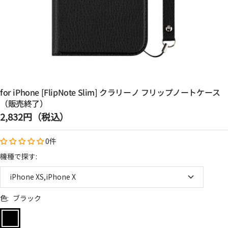
for iPhone [FlipNote Slim] クラリーノ フリップノートケース
（販売終了）
セ
2,832円（税込）
ー
0件
ル
価
機種で探す:
格
iPhone XS,iPhone X
色:
ブラック
ブ
ラ