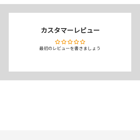
カスタマーレビュー
最初のレビューを書きましょう
日本メーカー、株式会社クラレ開発
の＜クラリーノ®＞使用
ケース表面に株式会社クラレが開発した人工皮革＜クラリーノ®＞を使
用しています。ランドセルやスポーツ用品に使用されるなど、その耐久
性は折り紙付きです。