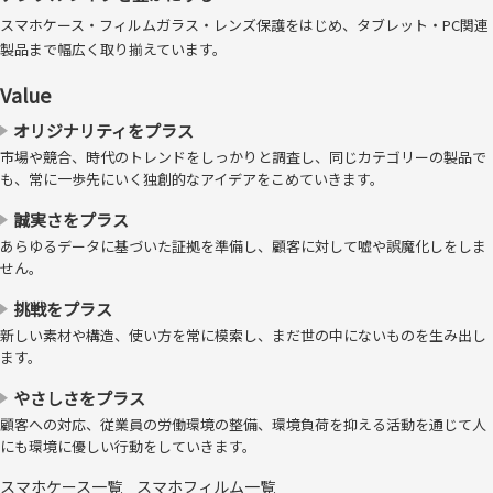
スマホケース・フィルムガラス・レンズ保護をはじめ、タブレット・PC関連
製品まで幅広く取り揃えています。
Value
その構造は天然皮革に近く、軽くて丈夫なうえ、雨や汚れにも非常に強
オリジナリティをプラス
い素材です。
※＜クラリーノ®＞は、株式会社クラレの登録商標です。
市場や競合、時代のトレンドをしっかりと調査し、同じカテゴリーの製品で
割れない、柔軟TPU素材を採用
も、常に一歩先にいく独創的なアイデアをこめていきます。
薄くてしなやかなTPU素材を採用することで、薄さを保ちつつ高い衝撃
誠実さをプラス
吸収能力を発揮します。不意な落下から大切な端末を守ります。また、
あらゆるデータに基づいた証拠を準備し、顧客に対して嘘や誤魔化しをしま
柔軟性が高いため、着脱がしやすくなっています。
せん。
マグネットロック機構
挑戦をプラス
フタ部分にマグネットが付いており、開閉が容易です。フタが勝手に開
新しい素材や構造、使い方を常に模索し、まだ世の中にないものを生み出し
いてしまうことなく安心して持ち運べます。
ます。
映像鑑賞に最適なスタンド機構
やさしさをプラス
美しい画面での映像鑑賞などに適した横位置のスタンド機構が付いてい
顧客への対応、従業員の労働環境の整備、環境負荷を抑える活動を通じて人
にも環境に優しい行動をしていきます。
ます。考え抜かれた設計により、シンプルながらも機能性も兼ね備えて
います。
スマホケース一覧
スマホフィルム一覧